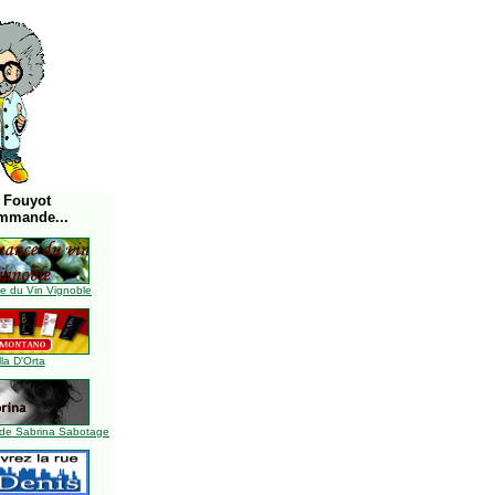
 Fouyot
mmande...
 du Vin Vignoble
lla D'Orta
de Sabrina Sabotage