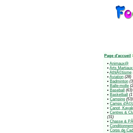
Page d'accueil
•
Animaux@
•
Arts Martiau
•
AthlÃ©tisme
•
Aviation
(28)
•
Badminton
(3
•
Balle-molle
(
•
Baseball
(63)
•
Basketball
(1
•
Camping
(53)
•
Camps d'Ã©
•
Canot, Kayak
•
Centres & Clu
(31)
•
Chasse & P
•
Conditionnem
•
Corps de Cad