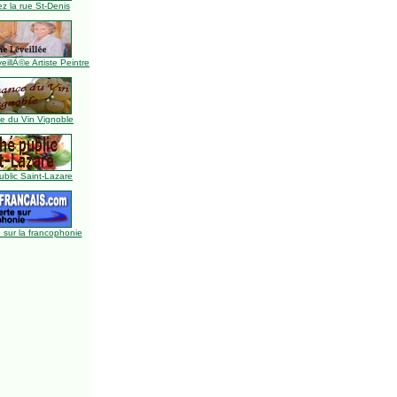
z la rue St-Denis
illÃ©e Artiste Peintre
 du Vin Vignoble
blic Saint-Lazare
 sur la francophonie