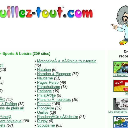
Dr
> Sports & Loisirs
(259 sites)
reco
•
MotoneigeÂ & VÃ©hicle tout-terrain
x@
(45)
(13)
•
Natation
(5)
•
Natation & Plongeon
(37)
La Romance
)
•
Nautisme
(51)
23)
•
Pages Perso
(49)
•
Parachutisme
(13)
7)
•
Patinage
(39)
Vi
•
PhilatÃ©lie
(5)
tÃ©
(49)
•
Planche Ã roulettes
(18)
 & Rafting
(32)
•
Plein air
(149)
bs de plein air
•
PlongÃ©e
(39)
Les chansons 
•
Quilles
(19)
Ãªche@
•
RandonnÃ©e pÃ©destre
(21)
ent physique
(38)
•
Rugby
(8)
ets
(57)
•
Scoutisme
(63)