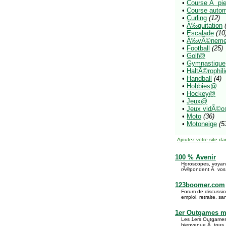
•
Course Ã pi
•
Course autom
•
Curling
(12)
•
Ã‰quitation
•
Escalade
(10
•
Ã‰vÃ©neme
•
Football
(25)
•
Golf@
•
Gymnastique
•
HaltÃ©rophili
•
Handball
(4)
•
Hobbies@
•
Hockey@
•
Jeux@
•
Jeux vidÃ©
•
Moto
(36)
•
Motoneige
(5
Ajoutez votre site
dan
100 % Avenir
Horoscopes, voyanc
rÃ©pondent Ã vos 
123boomer.com
Forum de discussio
emploi, retraite, sa
1er Outgames m
Les 1ers Outgames 
bienvenue Ã tous, c