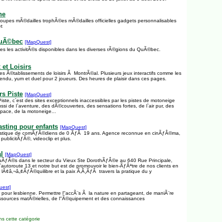
ne
coupes mÃ©dailles trophÃ©es mÃ©dailles officielles gadgets personnalisables
et
QuÃ©bec
[MapQuest]
tes les activitÃ©s disponibles dans les diverses rÃ©gions du QuÃ©bec.
 et Loisirs
es Ã©tablissements de loisirs Ã MontrÃ©al. Plusieurs jeux interactifs comme les
pendu, yum et duel pour 2 joueurs. Des heures de plaisir dans ces pages.
s Piste
[MapQuest]
ste, c`est des sites exceptionnels inaccessibles par les pistes de motoneige
ssi de l`aventure, des dÃ©couvertes, des sensations fortes, de l`air pur, des
pace, de la motoneige...
asting pour enfants
[MapQuest]
tistique de comÃƒÂ©diens de 0 ÃƒÂ 19 ans. Agence reconnue en cinÃƒÂ©ma,
ublicitÃƒÂ©, videoclip et plus.
l
[MapQuest]
tuÃƒÂ©s dans le secteur du Vieux Ste DorothÃƒÂ©e au 640 Rue Principale,
`autoroute 13 et notre but est de promouvoir le bien-ÃƒÂªtre de nos clients en
r lÃ¢â‚¬â„¢ÃƒÂ©quilibre et la paix Ã‚Â¸ÃƒÂ travers la pratique du y
uest]
 pour lesbienne. Permettre l''accÃ¨s Ã la nature en partageant, de maniÃ¨re
ssources matÃ©rielles, de l''Ã©quipement et des connaissances
s cette catégorie