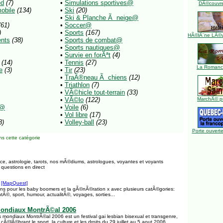
ed
(7)
•
Simulations sportives@
DÃ©couvre
obile
(134)
•
Ski
(20)
•
Ski & Planche Ã neige@
(61)
•
Soccer@
)
•
Sports
(167)
HÃ©lÃ¨ne LÃ©ve
nts
(38)
•
Sports de combat@
•
Sports nautiques@
•
Survie en forÃªt
(4)
(14)
•
Tennis
(27)
La Romance
e
(3)
•
Tir
(23)
•
TraÃ®neau Ã chiens
(12)
•
Triathlon
(7)
•
VÃ©hicle tout-terrain
(33)
•
VÃ©lo
(122)
MarchÃ© pu
o@
•
Voile
(6)
•
Vol libre
(17)
3)
•
Volley-ball
(23)
Porte ouverte
s cette catégorie
e, astrologie, tarots, nos mÃ©diums, astrologues, voyantes et voyants
questions en direct
[MapQuest]
ns pour les baby boomers et la gÃ©nÃ©ration x avec plusieurs catÃ©gories:
ntÃ©, sport, humour, actualitÃ©, voyages, sorties...
ondiaux MontrÃ©al 2006
mondiaux MontrÃ©al 2006 est un festival gai lesbian bisexual et transgenre,
Ã©lÃ©brant le sport, la culture et les droits du 29 juillet au 5 aout 2006.