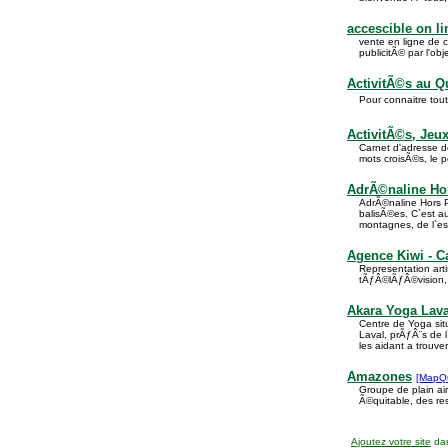
accescible on li
vente en ligne de 
publicitÃ© par l'obj
ActivitÃ©s au 
Pour connaitre tou
ActivitÃ©s, Jeux
Carnet d'adresse d
mots croisÃ©s, le 
AdrÃ©naline Hor
AdrÃ©naline Hors Pi
balisÃ©es. C`est au
montagnes, de l`es
Agence Kiwi - C
Representation ar
tÃƒÂ©lÃƒÂ©vision, p
Akara Yoga Lava
Centre de Yoga si
Laval, prÃƒÂ¨s de l
les aidant a trouve
Amazones
[MapQ
Groupe de plain air
Ã©quitable, des re
Ajoutez votre site
dan