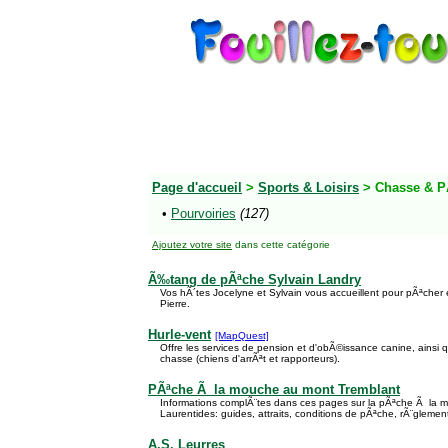
Page d'accueil
>
Sports & Loisirs
> Chasse & 
•
Pourvoiries
(127)
Ajoutez votre site
dans cette catégorie
Ã‰tang de pÃªche Sylvain Landry
Vos hÃ´tes Jocelyne et Sylvain vous accueillent pour pÃªcher e
Pierre.
Hurle-vent
[MapQuest]
Offre les services de pension et d'obÃ©issance canine, ainsi 
chasse (chiens d'arrÃªt et rapporteurs).
PÃªche Ã la mouche au mont Tremblant
Informations complÃ¨tes dans ces pages sur la pÃªche Ã la 
Laurentides: guides, attraits, conditions de pÃªche, rÃ¨glement
A.S. Leurres