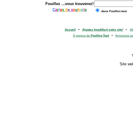
Fouillez
...vous trouverez!
C
a
r
t
e
s
d
e
s
o
u
h
a
i
t
s
dans Fouillez-tout
Accueil
•
Ajoutez (modifiez) votre site!
•
H
À propos de
Fouillez-Tout
•
Annoncez s
T
Site we