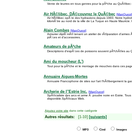
Vente de leurres en tous genres pour la pÃªche au QuÃ©bec
Air HÃ©libec, DÃ©couvrez le QuÃ©bec
[MapQuest
Air HÃ©libec opÃ¨re des hydravions depuis 1993. Notre hydr
kilomÃ¨tre au nord de la ville de La Tuque en Haute Mauricie. 
Alain Combes
[MapQuest]
Armurier diplÃ´mÃ© tenant un atelier de rÃ©paration d'armes
piÃ¨ces et d'accessoires.
Amateurs de pÃªche
Descriptions d'espÃ¨ces de poissons souvent pÃªchÃ©es au
Ami du moucheur (L')
Tout pour la pÃªche et le montage de mouches dans ces pag
Annuaire Aigues-Mortes
Annuaire Francophone de sites sur l'art l'hÃ©bergement la gas
Archerie de l''Estrie Inc.
[MapQuest]
SpÃ©cialiste des arcs et arme Ã poudre noire en Estrie. Tous
disponible.SpÃ©ciaux Web.
Ajoutez votre site
dans cette catégorie
Autres résultats:
[1-10]
[suivants]
MP3
Ciné
Images