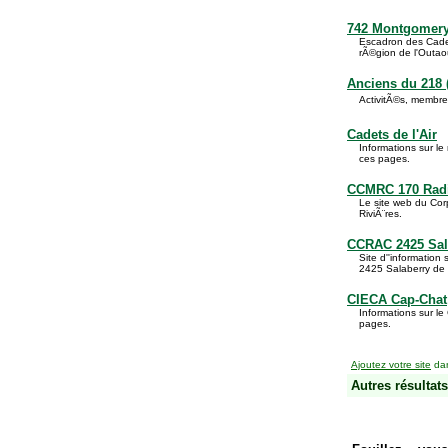
742 Montgomery
Escadron des Cadet
rÃ©gion de l'Outao
Anciens du 218 
ActivitÃ©s, membre
Cadets de l'Air
Informations sur l
ces pages.
CCMRC 170 Rad
Le site web du Cor
RiviÃ¨res.
CCRAC 2425 Sala
Site d''information
2425 Salaberry de 
CIECA Cap-Chat
Informations sur l
pages.
Ajoutez votre site
dan
Autres résultats