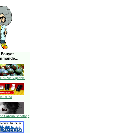
 Fouyot
mmande...
 du Vin Vignoble
lla D'Orta
de Sabrina Sabotage