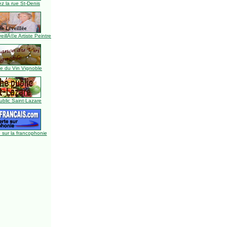
z la rue St-Denis
illÃ©e Artiste Peintre
 du Vin Vignoble
blic Saint-Lazare
 sur la francophonie