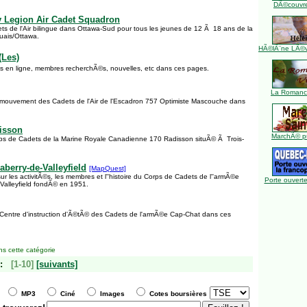
DÃ©couvre
 Legion Air Cadet Squadron
s de l'Air bilingue dans Ottawa-Sud pour tous les jeunes de 12 Ã 18 ans de la
uais/Ottawa.
HÃ©lÃ¨ne LÃ©ve
(Les)
s en ligne, membres recherchÃ©s, nouvelles, etc dans ces pages.
La Romance
e mouvement des Cadets de l'Air de l'Escadron 757 Optimiste Mascouche dans
isson
MarchÃ© pu
ps de Cadets de la Marine Royale Canadienne 170 Radisson situÃ© Ã Trois-
berry-de-Valleyfield
[MapQuest]
 sur les activitÃ©s, les membres et l''histoire du Corps de Cadets de l''armÃ©e
Porte ouverte
Valleyfield fondÃ© en 1951.
e Centre d'instruction d'Ã©tÃ© des Cadets de l'armÃ©e Cap-Chat dans ces
s cette catégorie
:
[1-10]
[suivants]
MP3
Ciné
Images
Cotes boursières