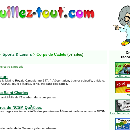
Dr
>
Sports & Loisirs
> Corps de Cadets
(57 sites)
reco
s cette catégorie
ourt
La Romance
 la Marine Royale Canadienne 247. PrÃ©sentation, buts et objectifs, officiers,
d'Ã©tÃ©, cours d'Ã©tÃ©, liens, etc dans ces pages.
c-Saint-Charles
Vi
s activitÃ©s de l'Escadron dans ces pages.
tres du NCSM QuÃ©bec
ces pages sur les activitÃ©s des premiers-maÃ®tres et cadets-cadres du NCSM
Les chansons 
s de cadet de la Marine royale canadienne.