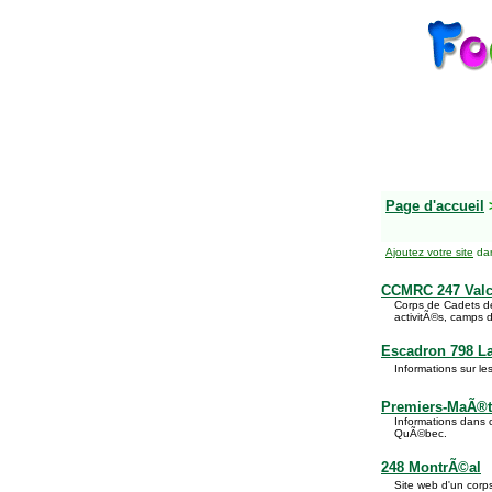
Page d'accueil
Ajoutez votre site
dan
CCMRC 247 Valc
Corps de Cadets de
activitÃ©s, camps 
Escadron 798 La
Informations sur le
Premiers-MaÃ®
Informations dans 
QuÃ©bec.
248 MontrÃ©al
Site web d'un corp