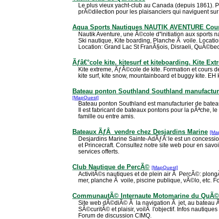
Le plus vieux yacht-club au Canada (depuis 1861). P
prÃ©dilection pour les plaisanciers qui naviguent sur 
Aqua Sports Nautiques NAUTIK AVENTURE Cour
Nautik Aventure, une Ã©cole d''initiation aux sports
Ski nautique, Kite boarding, Planche Ã voile. Locati
Location: Grand Lac St FranÃ§ois, Disraeli, QuÃ©be
Ãƒâ€°cole kite, kitesurf et kiteboarding. Kite Ex
Kite extreme, ÃƒÂ©cole de kite. Formation et cours de
kite surf, kite snow, mountainboard et buggy kite. EH k
Bateau ponton Southland Southland manufactur
[MapQuest]
Bateau ponton Southland est manufacturier de batea
Il est fabricant de bateaux pontons pour la pÃªche, le
famille ou entre amis.
Bateaux ÃƒÂ vendre chez Desjardins Marine
[Ma
Desjardins Marine Sainte-AdÃƒÂ¨le est un concessio
et Princecraft. Consultez notre site web pour en savo
services offerts.
Club Nautique de PercÃ©
[MapQuest]
ActivitÃ©s nautiques et de plein air Ã PercÃ©: plon
mer, planche Ã voile, piscine publique, vÃ©lo, etc. 
CommunautÃ© Internaute Motomarine du QuÃ
Site web dÃ©diÃ© Ã la navigation Ã jet, au bateau Ã 
SÃ©curitÃ© et plaisir, voilÃ l'objectif. Infos nautiqu
Forum de discussion CIMQ.