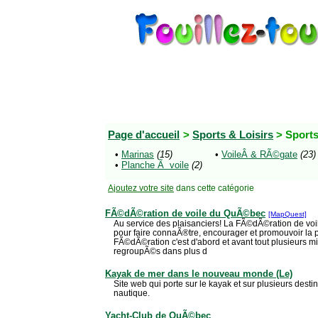
Page d'accueil
>
Sports & Loisirs
> Sports
•
Marinas
(15)
•
VoileÂ & RÃ©gate
(23)
•
Planche Ã voile
(2)
Ajoutez votre site
dans cette catégorie
FÃ©dÃ©ration de voile du QuÃ©bec
[MapQuest]
Au service des plaisanciers! La FÃ©dÃ©ration de voil
pour faire connaÃ®tre, encourager et promouvoir la pr
FÃ©dÃ©ration c'est d'abord et avant tout plusieurs mil
regroupÃ©s dans plus d
Kayak de mer dans le nouveau monde (Le)
Site web qui porte sur le kayak et sur plusieurs desti
nautique.
Yacht-Club de QuÃ©bec