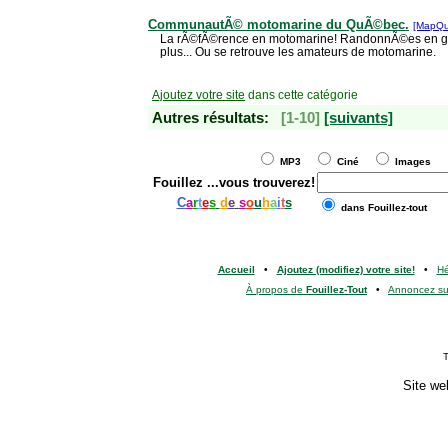
CommunautÃ© motomarine du QuÃ©bec.
[MapQu
La rÃ©fÃ©rence en motomarine! RandonnÃ©es en gr
plus... Ou se retrouve les amateurs de motomarine.
Ajoutez votre site
dans cette catégorie
Autres résultats:
[1-10]
[suivants]
MP3
Ciné
Images
Fouillez
...vous trouverez!
C
a
r
t
e
s
d
e
s
o
u
h
a
i
t
s
dans Fouillez-tout
Accueil
•
Ajoutez (modifiez) votre site!
•
H
À propos de
Fouillez-Tout
•
Annoncez s
T
Site we