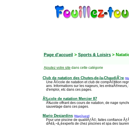
Page d'accueil
>
Sports & Loisirs
> Natat
Ajoutez votre site
dans cette catégorie
Club de natation des Chutes-de-la-ChaudiÃ¨re
[M
Une Ã©cole de natation et club de compÃ©tition reg
ans. Informations sur les nageurs, les entraÃ®neurs, 
d'emploi, etc dans ces pages.
Ã‰cole de natation Mercier 87
Ã‰cole offrant des cours de natation, de nage sync
sauvetage dans ces pages.
Mario Desjardins
[MapQuest]
Pour une piscine de qualitÃƒÂ©, faites confiance 
dÃ¢â‚¬â„¢experts de chez piscines et spa des lauren