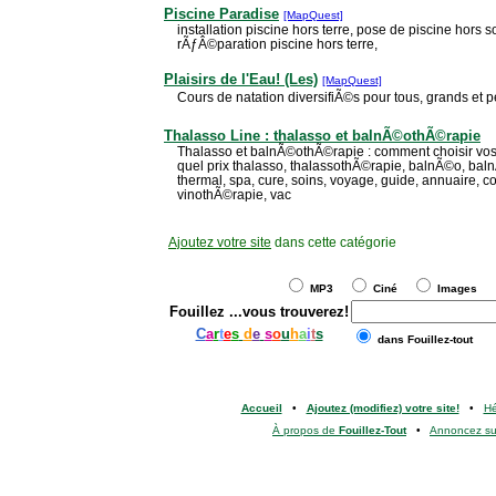
Piscine Paradise
[MapQuest]
installation piscine hors terre, pose de piscine hors so
rÃƒÂ©paration piscine hors terre,
Plaisirs de l'Eau! (Les)
[MapQuest]
Cours de natation diversifiÃ©s pour tous, grands et pe
Thalasso Line : thalasso et balnÃ©othÃ©rapie
Thalasso et balnÃ©othÃ©rapie : comment choisir vos c
quel prix thalasso, thalassothÃ©rapie, balnÃ©o, ba
thermal, spa, cure, soins, voyage, guide, annuaire, 
vinothÃ©rapie, vac
Ajoutez votre site
dans cette catégorie
MP3
Ciné
Images
Fouillez
...vous trouverez!
C
a
r
t
e
s
d
e
s
o
u
h
a
i
t
s
dans Fouillez-tout
Accueil
•
Ajoutez (modifiez) votre site!
•
H
À propos de
Fouillez-Tout
•
Annoncez s