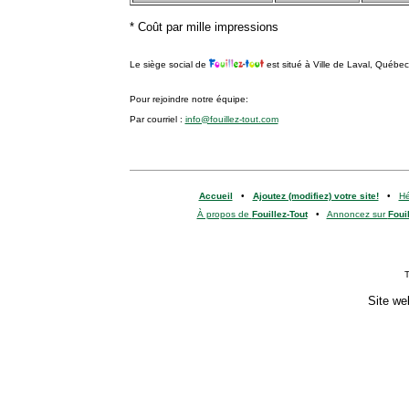
* Coût par mille impressions
Le siège social de
est situé à Ville de Laval, Québe
Pour rejoindre notre équipe:
Par courriel :
info@fouillez-tout.com
Accueil
•
Ajoutez (modifiez) votre site!
•
H
À propos de
Fouillez-Tout
•
Annoncez sur
Fouil
T
Site we