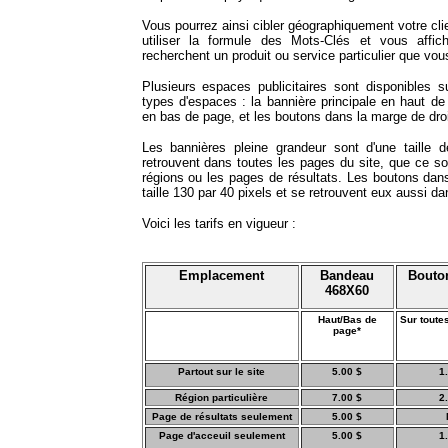
Vous pourrez ainsi cibler géographiquement votre clie
utiliser la formule des Mots-Clés et vous affich
recherchent un produit ou service particulier que vous
Plusieurs espaces publicitaires sont disponibles sur
types d'espaces : la bannière principale en haut de 
en bas de page, et les boutons dans la marge de droi
Les bannières pleine grandeur sont d'une taille 
retrouvent dans toutes les pages du site, que ce so
régions ou les pages de résultats. Les boutons dan
taille 130 par 40 pixels et se retrouvent eux aussi da
Voici les tarifs en vigueur :
Emplacement
Bandeau
Bouto
468X60
Haut/Bas de
Sur toute
page*
Partout sur le site
5.00 $
1
Région particulière
7.00 $
2
Page de résultats seulement
5.00 $
Page d'acceuil seulement
5.00 $
1