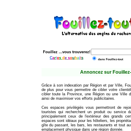
Fouillez
...vous trouverez!
C
a
r
t
e
s
d
e
s
o
u
h
a
i
t
s
dans Fouillez-tout
Annoncez sur Fouillez-
Grâce à son indexation par Région et par Ville, Foui
de plus pour vous permettre de cibler votre client
cibler toute la Province, une Région ou une Ville
ainsi de maximiser vos efforts publicitaires.
Ces espaces privilégiés vous permettront de rejoi
touristes qui recherchent un produit ou service da
principalement ceux de l'extérieur des grands cen
espaces sont idéaux pour les hôteliers, les propriét
gîte du passant, les bars, les restaurants et tout
emplacement physique dans une région donnée.