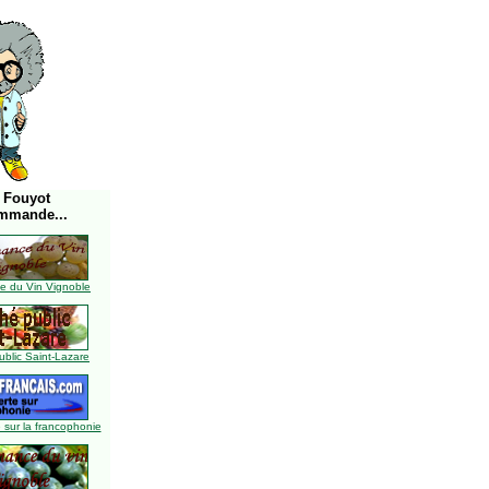
 Fouyot
mmande...
 du Vin Vignoble
blic Saint-Lazare
 sur la francophonie