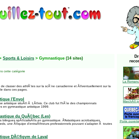
Dr
>
Sports & Loisirs
> Gymnastique
(14 sites)
reco
s cette catégorie
La Romance
f de classer des athlÃ¨tes sur la scÃ¨ne canadienne et Ã©ventuellement sur la
ale dans ces pages.
ique l'Envol
MarchÃ© pu
e artistique situÃ© Ã LÃ©vis. Ce club fut l'hÃ´te des championnats
s en gymnastique artistique 1999.
stique du QuÃ©bec (Les)
 bilingues spÃ©cialisÃ©s en gymnastique. Ã‰lastiques acrobatiques,
Porte ouverte
ieds, une Ã©quipe d'entraÃ®neurs professionnels pouvant s'adapter Ã toutes
tique DÃ©figym de Laval