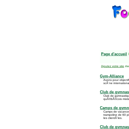
Page d'accueil
Ajoutez votre site
dan
Gym-Alliance
Avons pour objecti
scÃ¨ne internation
Club de gymnast
Club de gymnastiqu
quÃ©bÃ©cois mixte
Camps de gymna
Camps de vacances
trampoline de 60 p
les clientÃ¨les.
Club de gymnas