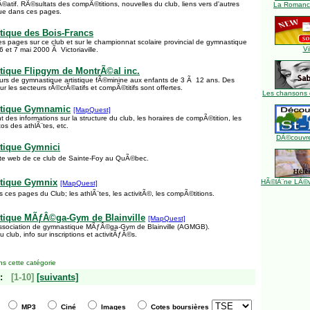
©atif. RÃ©sultats des compÃ©titions, nouvelles du club, liens vers d'autres
La Romance
ue dans ces pages.
tique des Bois-Francs
es pages sur ce club et sur le championnat scolaire provincial de gymnastique
Vi
 6 et 7 mai 2000 Ã Victoriaville.
ique Flipgym de MontrÃ©al inc.
ours de gymnastique artistique fÃ©minine aux enfants de 3 Ã 12 ans. Des
 les secteurs rÃ©crÃ©atifs et compÃ©titifs sont offertes.
Les chansons 
stique Gymnamic
[MapQuest]
t des informations sur la structure du club, les horaires de compÃ©tition, les
tos des athlÃ¨tes, etc.
DÃ©couvre
tique Gymnici
ite web de ce club de Sainte-Foy au QuÃ©bec.
tique Gymnix
HÃ©lÃ¨ne LÃ©ve
[MapQuest]
ces pages du Club; les athlÃ¨tes, les activitÃ©, les compÃ©titions.
tique MÃƒÂ©ga-Gym de Blainville
[MapQuest]
''Association de gymnastique MÃƒÂ©ga-Gym de Blainville (AGMGB).
club, info sur inscriptions et activitÃƒÂ©s.
s cette catégorie
:
[1-10]
[suivants]
MP3
Ciné
Images
Cotes boursières