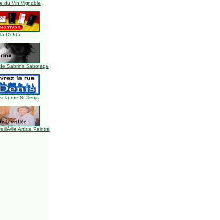
 du Vin Vignoble
lla D'Orta
de Sabrina Sabotage
z la rue St-Denis
illÃ©e Artiste Peintre