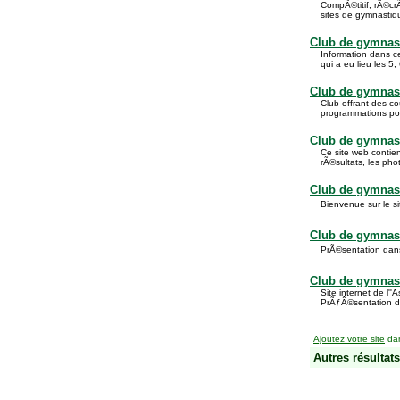
CompÃ©titif, rÃ©crÃ
sites de gymnastiq
Club de gymnas
Information dans c
qui a eu lieu les 5,
Club de gymnast
Club offrant des c
programmations pour
Club de gymna
Ce site web contien
rÃ©sultats, les pho
Club de gymnas
Bienvenue sur le s
Club de gymnas
PrÃ©sentation dans 
Club de gymnas
Site internet de l
PrÃƒÂ©sentation du 
Ajoutez votre site
dan
Autres résultats