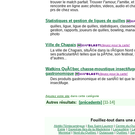
trouver le match parfait. Trouver l''amour, l''amitie, e
rencontre en ligne avec photos, videos, audio et ch
prs de chez vous.
Statistiques et gestion de ligues de quilles
quilles, ligue, ligue de quilles, statistiques, classe
gestion, rapports, joueurs de quilles, bowling, ma
photo
Ville de Chapais
cliquez pour la carte!
La ville de Chapais, situÃ©e dans la rÃ©gion Nor
ses particularitÃ© telles que la pÃªche, son festival,
d''autres...
Watkins QuÃ©bec chasse-moustique insectifuge
gastronomique
cliquez pour la carte!
Des produits gastronomique et de santÃ© tel que l
insectifuge.
Ajoutez votre site
dans cette catégorie
Autres résultats:
[précedents]
[11-14]
Fouillez-tout
dans une a
Abitibi-Témiscamingue
|
Bas Saint-Laurent
|
Centre-du-Qu
Estrie
|
Gaspésie-Îles-de-la-Madeleine
|
Lanaudière
|
La
Montréal
|
Nord-du-Québec
|
Outaouais
|
Québec
|
Sag