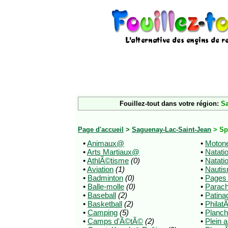
Fouillez-tout dans votre région:
Sa
Page d'accueil
>
Saguenay-Lac-Saint-Jean
> Sp
•
Animaux@
•
Motone
•
Arts Martiaux@
•
Natati
•
AthlÃ©tisme
(0)
•
Natati
•
Aviation
(1)
•
Nauti
•
Badminton
(0)
•
Pages
•
Balle-molle
(0)
•
Parac
•
Baseball
(2)
•
Patina
•
Basketball
(2)
•
Philat
•
Camping
(5)
•
Planch
•
Camps d'Ã©tÃ©
(2)
•
Plein a