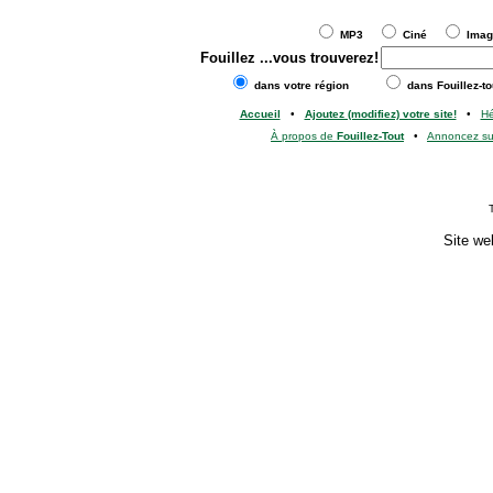
MP3
Ciné
Ima
Fouillez
...vous trouverez!
dans votre région
dans Fouillez-to
Accueil
•
Ajoutez (modifiez) votre site!
•
H
À propos de
Fouillez-Tout
•
Annoncez s
Site we