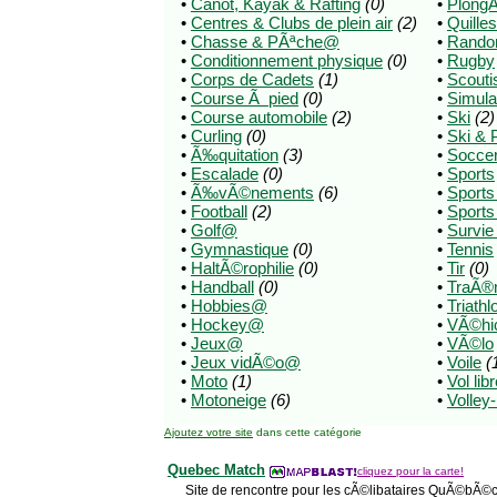
•
Canot, Kayak & Rafting
(0)
•
Plong
•
Centres & Clubs de plein air
(2)
•
Quilles
•
Chasse & PÃªche@
•
Rando
•
Conditionnement physique
(0)
•
Rugby
•
Corps de Cadets
(1)
•
Scout
•
Course Ã pied
(0)
•
Simula
•
Course automobile
(2)
•
Ski
(2)
•
Curling
(0)
•
Ski & 
•
Ã‰quitation
(3)
•
Socce
•
Escalade
(0)
•
Sports
•
Ã‰vÃ©nements
(6)
•
Sport
•
Football
(2)
•
Sports
•
Golf@
•
Survie
•
Gymnastique
(0)
•
Tennis
•
HaltÃ©rophilie
(0)
•
Tir
(0)
•
Handball
(0)
•
TraÃ®
•
Hobbies@
•
Triathl
•
Hockey@
•
VÃ©hicl
•
Jeux@
•
VÃ©lo
•
Jeux vidÃ©o@
•
Voile
(
•
Moto
(1)
•
Vol lib
•
Motoneige
(6)
•
Volley-
Ajoutez votre site
dans cette catégorie
Quebec Match
cliquez pour la carte!
Site de rencontre pour les cÃ©libataires QuÃ©bÃ©co