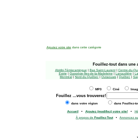
Ajoutez votre site
dans cette catégorie
Fouillez-tout
dans une a
Abitibi-Témiscamingue
|
Bas Saint-Laurent
|
Centre-du-Qu
Estrie
|
Gaspésie-Îles-de-la-Madeleine
|
Lanaudière
|
La
Montréal
|
Nord-du-Québec
|
Outaouais
|
Québec
|
Sag
MP3
Ciné
Ima
Fouillez
...vous trouverez!
dans votre région
dans Fouillez-to
Accueil
•
Ajoutez (modifiez) votre site!
•
H
À propos de
Fouillez-Tout
•
Annoncez s