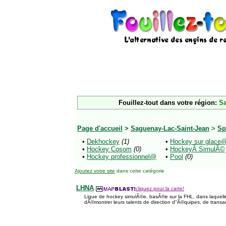
Fouillez-tout dans votre région:
Sa
Page d'accueil
>
Saguenay-Lac-Saint-Jean
>
Sp
•
Dekhockey
(1)
•
Hockey sur glace
•
Hockey Cosom
(0)
•
HockeyÂ SimulÃ©
•
Hockey professionnel@
•
Pool
(0)
Ajoutez votre site
dans cette catégorie
LHNA
cliquez pour la carte!
Ligue de hockey simulÃ©e, basÃ©e sur la FHL, dans laquel
dÃ©montrer leurs talents de direction d''Ã©quipes, de transa