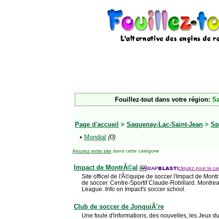
Fouillez-tout dans votre région:
Sa
Page d'accueil
>
Saguenay-Lac-Saint-Jean
>
Sp
•
Mondial
(0)
Ajoutez votre site
dans cette catégorie
Impact de MontrÃ©al
cliquez pour la car
Site officel de l'Ã©quipe de soccer l'Impact de Mont
de soccer. Centre-Sportif Claude-Robillard. Montrea
League. Info on Impact's soccer school.
Club de soccer de JonquiÃ¨re
Une foule d'informations, des nouvelles, les Jeux d