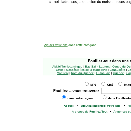
carnet d'adresses, la question du mois dans ces pa
Ajoutez votre site
dans cette catégorie
Fouillez-tout
dans une a
Abitibi-Témiscamingue
|
Bas Saint-Laurent
|
Centre-du-Qu
Estrie
|
Gaspésie-Îles-de-la-Madeleine
|
Lanaudière
|
La
Montréal
|
Nord-du-Québec
|
Outaouais
|
Québec
|
Sag
MP3
Ciné
Ima
Fouillez
...vous trouverez!
dans votre région
dans Fouillez-to
Accueil
•
Ajoutez (modifiez) votre site!
•
H
À propos de
Fouillez-Tout
•
Annoncez s