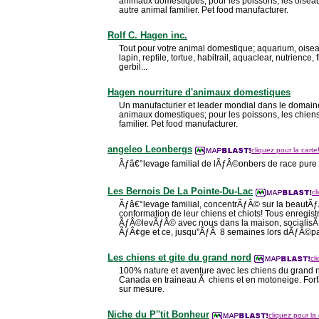
animaux domestiques; pour les poissons, les oiseaux
autre animal familier. Pet food manufacturer.
Rolf C. Hagen inc.
Tout pour votre animal domestique; aquarium, oiseau
lapin, reptile, tortue, habitrail, aquaclear, nutrience, 
gerbil...
Hagen nourriture d'animaux domestiques
Un manufacturier et leader mondial dans le domaine
animaux domestiques; pour les poissons, les chiens,
familier. Pet food manufacturer.
angeleo Leonbergs
cliquez pour la carte
Ãƒâ€°levage familial de lÃƒÂ©onbers de race pure
Les Bernois De La Pointe-Du-Lac
cl
Ãƒâ€°levage familial, concentrÃƒÂ© sur la beautÃƒÂ
conformation de leur chiens et chiots! Tous enreg
ÃƒÂ©levÃƒÂ© avec nous dans la maison, socialisÃ
ÃƒÂ¢ge et ce, jusqu''ÃƒÂ 8 semaines lors dÃƒÂ©p
Les chiens et gite du grand nord
cl
100% nature et aventure avec les chiens du grand
Canada en traineau Ã chiens et en motoneige. Forfa
sur mesure.
Niche du P''tit Bonheur
cliquez pour la 