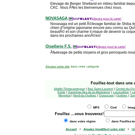
Elevage de Berger Shetland en milieu familial depu
CKC. Vous Ãªtes les bienvenues chez nous.
NOVASAGA
cliquez pour la carte!
Novasaga est un petit Ã©levage familial de Shiba Inu
chien d''origine japonaise encore peu connu au 
beautÃ© et son charme il risque de devenir la coqu
dans les prochaines annÃ©es!
Oisellerie F.S.
cliquez pour la carte!
Ã‰levage de petits moyens et gros perroquets nour
Ajoutez votre site
dans cette catégorie
Fouillez-tout
dans une a
Abitibi-Témiscamingue
|
Bas Saint-Laurent
|
Centre-du-Qu
Estrie
|
Gaspésie-Îles-de-la-Madeleine
|
Lanaudière
|
La
Montréal
|
Nord-du-Québec
|
Outaouais
|
Québec
|
Sag
MP3
Ciné
Ima
Fouillez
...vous trouverez!
dans votre région
dans Fouillez-to
Accueil
•
Ajoutez (modifiez) votre site!
•
H