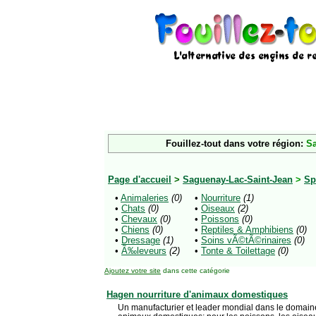
Fouillez-tout dans votre région:
Sa
Page d'accueil
>
Saguenay-Lac-Saint-Jean
>
Sp
•
Animaleries
(0)
•
Nourriture
(1)
•
Chats
(0)
•
Oiseaux
(2)
•
Chevaux
(0)
•
Poissons
(0)
•
Chiens
(0)
•
Reptiles & Amphibiens
(0)
•
Dressage
(1)
•
Soins vÃ©tÃ©rinaires
(0)
•
Ã‰leveurs
(2)
•
Tonte & Toilettage
(0)
Ajoutez votre site
dans cette catégorie
Hagen nourriture d'animaux domestiques
Un manufacturier et leader mondial dans le domaine