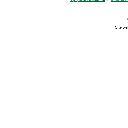
À propos de
Fouillez-Tout
•
Annoncez s
Site we