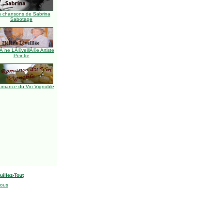
s chansons de Sabrina
Sabotage
Ã¨ne LÃ©veillÃ©e Artiste
Peintre
omance du Vin Vignoble
uillez-Tout
nous