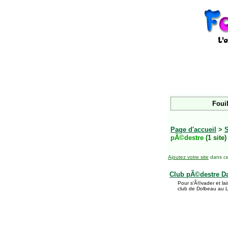
Fouil
Page d'accueil
>
S
pÃ©destre
(1 site)
Ajoutez votre site
dans ce
Club pÃ©destre Da
Pour s'Ã©vader et la
club de Dolbeau au L