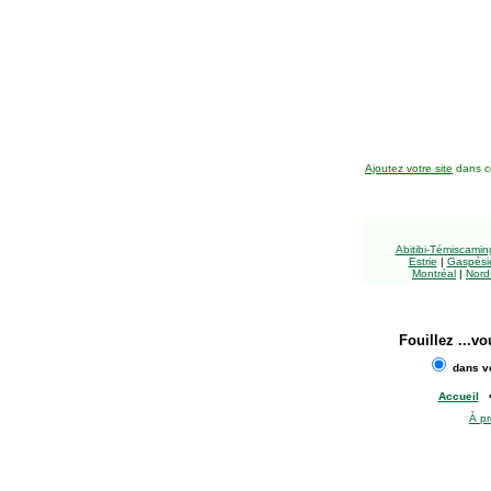
Ajoutez votre site
dans ce
Abitibi-Témiscami
Estrie
|
Gaspésie
Montréal
|
Nord
Fouillez
...vo
dans vo
Accueil
À p