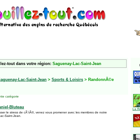
lez-tout dans votre région:
Saguenay-Lac-Saint-Jean
aguenay-Lac-Saint-Jean
>
Sports & Loisirs
> RandonnÃ©e
tte catégorie
niel-Bluteau
La R
isser le stress de cÃ´tÃ©, venez vous promener avec les membres de notre
ac-Saint-Jean.