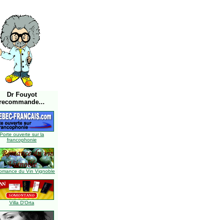
Dr Fouyot
recommande...
Porte ouverte sur la
francophonie
omance du Vin Vignoble
Villa D'Orta