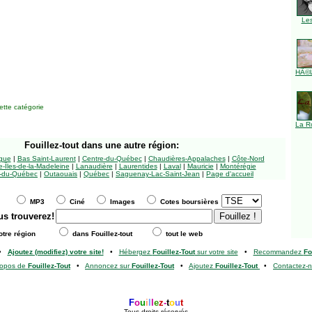
Le
HÃ©l
tte catégorie
La R
Fouillez-tout
dans une autre région:
ngue
|
Bas Saint-Laurent
|
Centre-du-Québec
|
Chaudières-Appalaches
|
Côte-Nord
-Îles-de-la-Madeleine
|
Lanaudière
|
Laurentides
|
Laval
|
Mauricie
|
Montérégie
-du-Québec
|
Outaouais
|
Québec
|
Saguenay-Lac-Saint-Jean
|
Page d'accueil
MP3
Ciné
Images
Cotes boursières
us trouverez!
tre région
dans Fouillez-tout
tout le web
•
Ajoutez (modifiez) votre site!
•
Hébergez
Fouillez-Tout
sur votre site
•
Recommandez
Fo
ropos de
Fouillez-Tout
•
Annoncez sur
Fouillez-Tout
•
Ajoutez
Fouillez-Tout
•
Contactez-
F
o
u
i
l
l
e
z
-
t
o
u
t
Tous droits réservés