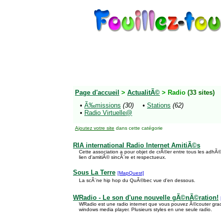
Page d'accueil
>
ActualitÃ©
> Radio
(33 sites)
•
Ã‰missions
(30)
•
Stations
(62)
•
Radio Virtuelle@
Ajoutez votre site
dans cette catégorie
RIA international Radio Internet AmitiÃ©s
Cette association a pour objet de crÃ©er entre tous les adhÃ©
lien d'amitiÃ© sincÃ¨re et respectueux.
Sous La Terre
[MapQuest]
La scÃ¨ne hip hop du QuÃ©bec vue d'en dessous.
WRadio - Le son d'une nouvelle gÃ©nÃ©ration!
WRadio est une radio internet que vous pouvez Ã©couter grace
windows media player. Plusieurs styles en une seule radio.