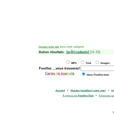
Ajoutez votre site
dans cette catégorie
Autres résultats:
[prÃ©cedents]
[31-33]
MP3
Ciné
Images
Fouillez
...vous trouverez!
C
a
r
t
e
s
d
e
s
o
u
h
a
i
t
s
dans Fouillez-tout
Accueil
•
Ajoutez (modifiez) votre site!
•
H
À propos de
Fouillez-Tout
•
Annoncez s
T