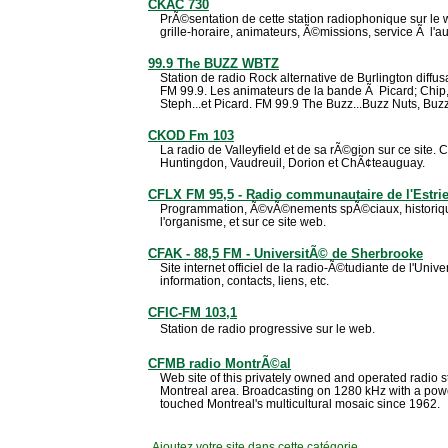
CKAC 730
PrÃ©sentation de cette station radiophonique sur le w
grille-horaire, animateurs, Ã©missions, service Ã l'au
99.9 The BUZZ WBTZ
Station de radio Rock alternative de Burlington diff
FM 99.9. Les animateurs de la bande Ã Picard; Chip, 
Steph...et Picard. FM 99.9 The Buzz...Buzz Nuts, Buz
CKOD Fm 103
La radio de Valleyfield et de sa rÃ©gion sur ce site.
Huntingdon, Vaudreuil, Dorion et ChÃ¢teauguay.
CFLX FM 95,5 - Radio communautaire de l'Estri
Programmation, Ã©vÃ©nements spÃ©ciaux, historique d
l'organisme, et sur ce site web.
CFAK - 88,5 FM - UniversitÃ© de Sherbrooke
Site internet officiel de la radio-Ã©tudiante de l'Uni
information, contacts, liens, etc.
CFIC-FM 103,1
Station de radio progressive sur le web.
CFMB radio MontrÃ©al
Web site of this privately owned and operated radio s
Montreal area. Broadcasting on 1280 kHz with a pow
touched Montreal's multicultural mosaic since 1962.
Ajoutez votre site
dans cette catégorie