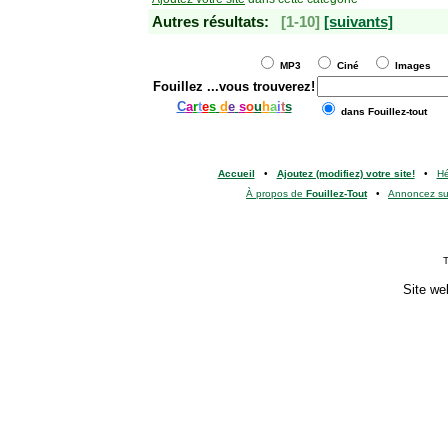
Autres résultats:
[1-10]
[suivants]
MP3
Ciné
Images
Fouillez
...vous trouverez!
C
a
r
t
e
s
d
e
s
o
u
h
a
i
t
s
dans Fouillez-tout
Accueil
•
Ajoutez (modifiez) votre site!
•
H
À propos de
Fouillez-Tout
•
Annoncez s
T
Site we