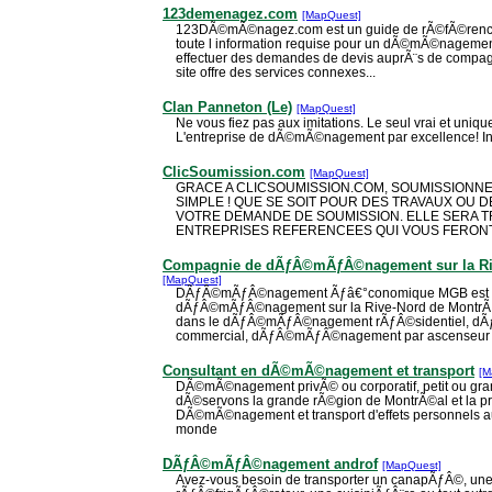
123demenagez.com
[MapQuest]
123DÃ©mÃ©nagez.com est un guide de rÃ©fÃ©rence oÃ
toute l information requise pour un dÃ©mÃ©nagement
effectuer des demandes de devis auprÃ¨s de comp
site offre des services connexes...
Clan Panneton (Le)
[MapQuest]
Ne vous fiez pas aux imitations. Le seul vrai et uniq
L'entreprise de dÃ©mÃ©nagement par excellence! Info
ClicSoumission.com
[MapQuest]
GRACE A CLICSOUMISSION.COM, SOUMISSIONNER 
SIMPLE ! QUE SE SOIT POUR DES TRAVAUX OU 
VOTRE DEMANDE DE SOUMISSION. ELLE SERA T
ENTREPRISES REFERENCEES QUI VOUS FERONT
Compagnie de dÃƒÂ©mÃƒÂ©nagement sur la Ri
[MapQuest]
DÃƒÂ©mÃƒÂ©nagement Ãƒâ€°conomique MGB est 
dÃƒÂ©mÃƒÂ©nagement sur la Rive-Nord de Montr
dans le dÃƒÂ©mÃƒÂ©nagement rÃƒÂ©sidentiel, 
commercial, dÃƒÂ©mÃƒÂ©nagement par ascenseur et
Consultant en dÃ©mÃ©nagement et transport
[M
DÃ©mÃ©nagement privÃ© ou corporatif, petit ou gran
dÃ©servons la grande rÃ©gion de MontrÃ©al et la p
DÃ©mÃ©nagement et transport d'effets personnels a
monde
DÃƒÂ©mÃƒÂ©nagement androf
[MapQuest]
Avez-vous besoin de transporter un canapÃƒÂ©, une 