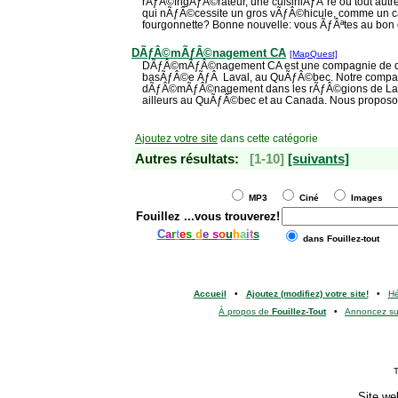
rÃƒÂ©frigÃƒÂ©rateur, une cuisiniÃƒÂ¨re ou tout autr
qui nÃƒÂ©cessite un gros vÃƒÂ©hicule, comme un c
fourgonnette? Bonne nouvelle: vous ÃƒÂªtes au bon e
DÃƒÂ©mÃƒÂ©nagement CA
[MapQuest]
DÃƒÂ©mÃƒÂ©nagement CA est une compagnie d
basÃƒÂ©e ÃƒÂ Laval, au QuÃƒÂ©bec. Notre compag
dÃƒÂ©mÃƒÂ©nagement dans les rÃƒÂ©gions de Laval
ailleurs au QuÃƒÂ©bec et au Canada. Nous proposon
Ajoutez votre site
dans cette catégorie
Autres résultats:
[1-10]
[suivants]
MP3
Ciné
Images
Fouillez
...vous trouverez!
C
a
r
t
e
s
d
e
s
o
u
h
a
i
t
s
dans Fouillez-tout
Accueil
•
Ajoutez (modifiez) votre site!
•
H
À propos de
Fouillez-Tout
•
Annoncez s
T
Site we