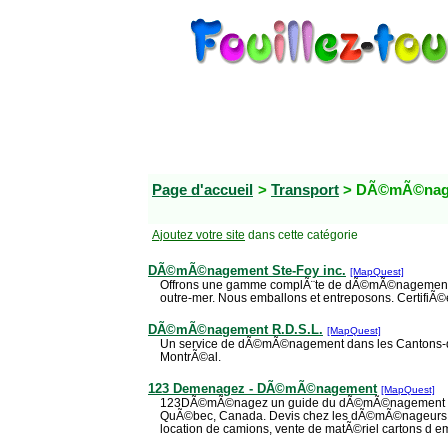
Page d'accueil
>
Transport
> DÃ©mÃ©nag
Ajoutez votre site
dans cette catégorie
DÃ©mÃ©nagement Ste-Foy inc.
[MapQuest]
Offrons une gamme complÃ¨te de dÃ©mÃ©nagements: 
outre-mer. Nous emballons et entreposons. CertifiÃ©
DÃ©mÃ©nagement R.D.S.L.
[MapQuest]
Un service de dÃ©mÃ©nagement dans les Cantons-de
MontrÃ©al.
123 Demenagez - DÃ©mÃ©nagement
[MapQuest]
123DÃ©mÃ©nagez un guide du dÃ©mÃ©nagement 
QuÃ©bec, Canada. Devis chez les dÃ©mÃ©nageurs
location de camions, vente de matÃ©riel cartons d e