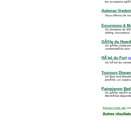
les occasions spÃ©
Auberge Vredenh
Vous offrons de nom
Excursions & MÃ
Un domaine de 800 
rafting, excursions,
GÃ®te du Huard
Un gÃ®te chaleureux
commoditÃ©s sont Ã
HÃ´tel du Fort
[M
Un hÃ´tel du centr
Toujours Diman
Un Bed and Breakfa
privÃ©e, un copieux
Painpignon Bed 
Un gÃ®te situÃ© au
MontrÃ©al disponib
Ajoutez votre site
dan
Autres résultats