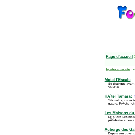
Page d'accueil
Ajoutez votre site
dan
Motel l'Escale
Se distingue avant 
Val d'Or.
HÃ´tel Tamarac
Site web vous invit
nature. PÃªche, c
Les Maisons du
Le gÃ®te Les maiso
pÃ©destre et visit
Auberge des Gal
Depuis son ouvertu