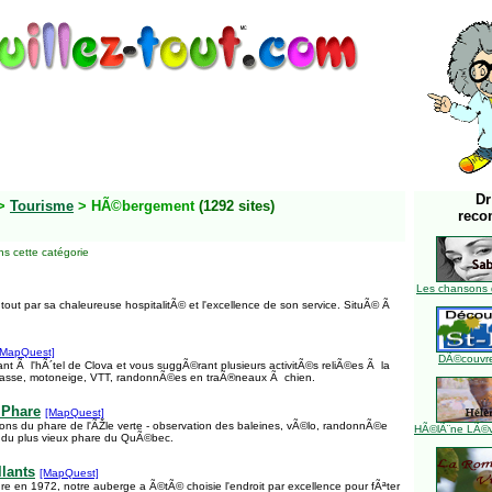
Dr
>
Tourisme
> HÃ©bergement
(1292 sites)
reco
s cette catégorie
Les chansons 
tout par sa chaleureuse hospitalitÃ© et l'excellence de son service. SituÃ© Ã
[MapQuest]
DÃ©couvre
ant Ã l'hÃ´tel de Clova et vous suggÃ©rant plusieurs activitÃ©s reliÃ©es Ã la
hasse, motoneige, VTT, randonnÃ©es en traÃ®neaux Ã chien.
 Phare
[MapQuest]
ns du phare de l'ÃŽle verte - observation des baleines, vÃ©lo, randonnÃ©e
HÃ©lÃ¨ne LÃ©ve
e du plus vieux phare du QuÃ©bec.
lants
[MapQuest]
re en 1972, notre auberge a Ã©tÃ© choisie l'endroit par excellence pour fÃªter