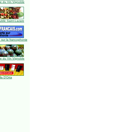
 du Vin Vignoble
blic Saint-Lazare
 sur la francophonie
 du Vin Vignoble
lla D'Orta