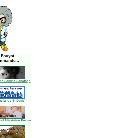
 Fouyot
mmande...
de Sabrina Sabotage
z la rue St-Denis
illÃ©e Artiste Peintre