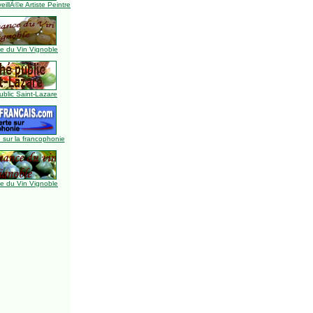
illÃ©e Artiste Peintre
 du Vin Vignoble
blic Saint-Lazare
 sur la francophonie
 du Vin Vignoble