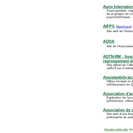
Agire Internatio
Avant gardiste, ori
de la gestion de con
psychothÃ©rapie.
AIFPS
[MapQuest]
Site web de l'Assoc
AQOA
Site de l'Associat
AQTN-RM - Asso
regroupement d
Site officiel de l
critÃƒÂ¨res d''admis
Assistant(e)s-t
Offres d'emploi et
mÃ©dicament du Qu
Association d'
Explication de l'ac
prÃ©vention, effet
Association de
Site web d'une Ass
philosophie de pra
Ajoutez votre site
dan