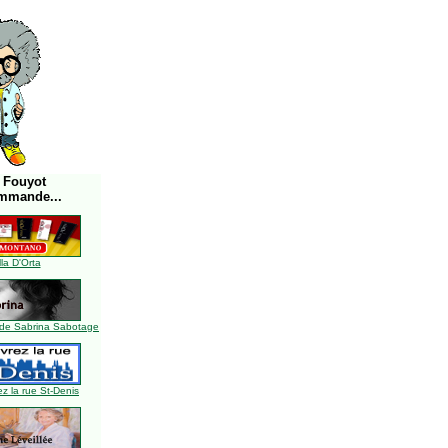
 Fouyot
mmande...
lla D'Orta
de Sabrina Sabotage
z la rue St-Denis