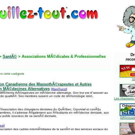
Dr
>
SantÃ©
> Associations MÃ©dicales & Professionnelles
reco
s cette catégorie
Vi
on Canadienne des MassothÃ©rapeutes et Autres
n MÃ©decines Alternatives
[MapQuest]
ffÃ©rents thÃ©rapeutes en mÃ©decine alternative. Son but est d''assurer au
s de qualitÃ©. Ses membres suivent un code de dÃ©ontologie strict.
Les chansons 
 l'Association des chirurgiens dentistes du QuÃ©bec. Convivial et conÃ§u
membres, il s'adresse Ã©galement aux Ã©tudiants en mÃ©decine dentaire, aux
au public soucieux de sa santÃ© dentaire.
DÃ©couvre
st]
association des cadres intermÃ©diaires de la santÃ© et des services sociaux du