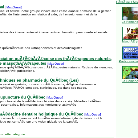
HÃ©lÃ¨ne LÃ©ve
nal
[MapQuest]
ginal et flexible, notre groupe innove sans cesse dans le domaine de la gestion,
flits, de l intervention en relation d aide, de l enseignement et de la
La Romance
iation des intervenantes et intervenants en formation personnelle et sociale.
MarchÃ© pu
ion quÃ©bÃ©coise des Orthophonistes et des Audiologistes.
ciation quÃƒÂ©bÃƒÂ©coise des thÃƒÂ©rapeutes naturels,
Porte ouverte
e massothÃƒÂ©rapeutes
[MapQuest]
''alliance quÃƒÂ©bÃƒÂ©coise des thÃƒÂ©rapeutes naturels. Registre de membres,
sibilitÃƒÂ©, publications.
echniques en pharmacie du QuÃ©bec (Les)
La Romance
 de services gratuits, nouveaux mÃ©dicaments, rÃ©gime d'assurance
Ã©bec (RAMQ), sondage, statistiques, etc dans ces pages.
acupuncture du QuÃ©bec
[MapQuest]
upuncture et de la mÃ©decine chinoise dans ce site. Maladies traitÃ©es,
s secondaires. Informations aux membres et activitÃ©s
 mÃ©decine dentaire holistique du QuÃ©bec
[MapQuest]
ociation Ã but non lucratif formÃ©e essentiellement de dentistes dont la
tique est centrÃ©e sur une vision globale de la santÃ©.
s cette catégorie