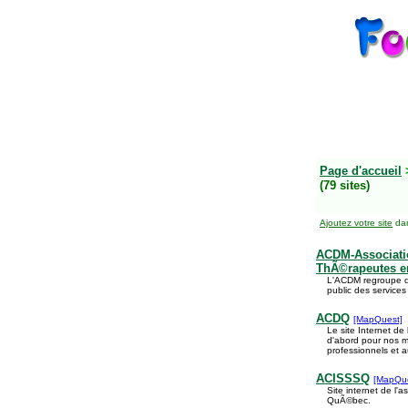
Page d'accueil
(79 sites)
Ajoutez votre site
dan
ACDM-Associati
ThÃ©rapeutes e
L'ACDM regroupe di
public des service
ACDQ
[MapQuest]
Le site Internet de
d'abord pour nos 
professionnels et 
ACISSSQ
[MapQue
Site internet de l'
QuÃ©bec.