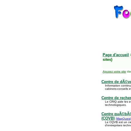
Page d'accueil
sites)
Ajoutez votre site
dan
Centre de dÃ©v
Information continu
cabinets-conseils et
Centre de reche
Le CRIQ aide les 
technologiques.
Centre quÃ©bÃ©c
(CQVB)
[MapQuest
Le CQVB est un cen
d'entreprises tech