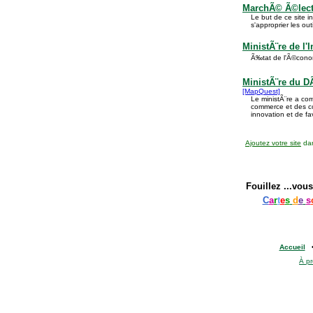
MarchÃ© Ã©lect
Le but de ce site i
s'approprier les ou
MinistÃ¨re de l
Ã‰tat de l'Ã©conomi
MinistÃ¨re du 
[MapQuest]
Le ministÃ¨re a co
commerce et des coo
innovation et de fa
Ajoutez votre site
dan
Fouillez
...vous
C
a
r
t
e
s
d
e
s
Accueil
À p