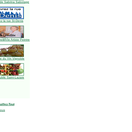
de Sabrina Sabotage
z la rue St-Denis
illÃ©e Artiste Peintre
 du Vin Vignoble
blic Saint-Lazare
uillez-Tout
nous