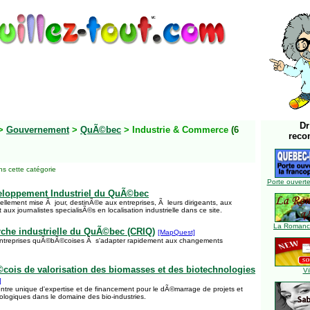
Dr
>
Gouvernement
>
QuÃ©bec
> Industrie & Commerce
(6
reco
s cette catégorie
Porte ouverte
eloppement Industriel du QuÃ©bec
ellement mise Ã jour, destinÃ©e aux entreprises, Ã leurs dirigeants, aux
 aux journalistes specialisÃ©s en localisation industrielle dans ce site.
La Romance
rche industrielle du QuÃ©bec (CRIQ)
[MapQuest]
entreprises quÃ©bÃ©coises Ã s'adapter rapidement aux changements
ois de valorisation des biomasses et des biotechnologies
Vi
]
tre unique d'expertise et de financement pour le dÃ©marrage de projets et
nologiques dans le domaine des bio-industries.