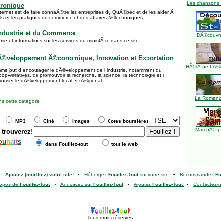
Les chansons 
ronique
nternet est de faire connaÃ®tre les entreprises du QuÃ©bec et de les aider Ã
tils et les pratiques du commerce et des affaires Ã©lectroniques.
'Industrie et du Commerce
DÃ©couvre
e et informations sur les services du ministÃ¨re dans ce site.
DÃ©veloppement Ã©conomique, Innovation et Exportation
HÃ©lÃ¨ne LÃ©ve
mme but d encourager le dÃ©veloppement de l industrie, notamment du
pÃ©ratives, de promouvoir la recherche, la science, la technologie et l
voriser le dÃ©veloppement local et rÃ©gional.
La Romance
s cette catégorie
MP3
Ciné
Images
Cotes boursières
MarchÃ© pu
 trouverez!
o
u
h
a
i
t
s
dans Fouillez-tout
tout le web
•
Ajoutez (modifiez) votre site!
•
Hébergez
Fouillez-Tout
sur votre site
•
Recommandez
Fo
ropos de
Fouillez-Tout
•
Annoncez sur
Fouillez-Tout
•
Ajoutez
Fouillez-Tout
•
Contactez-
Tous droits réservés.