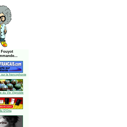
 Fouyot
mmande...
 sur la francophonie
 du Vin Vignoble
lla D'Orta