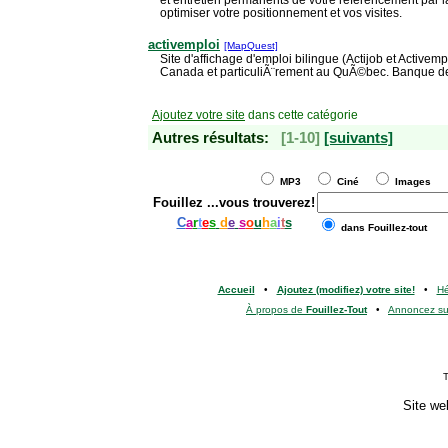
optimiser votre positionnement et vos visites.
activemploi
[MapQuest]
Site d'affichage d'emploi bilingue (Actijob et Activemp
Canada et particuliÃ¨rement au QuÃ©bec. Banque de 
Ajoutez votre site
dans cette catégorie
Autres résultats:
[1-10]
[suivants]
MP3
Ciné
Images
Fouillez
...vous trouverez!
C
a
r
t
e
s
d
e
s
o
u
h
a
i
t
s
dans Fouillez-tout
Accueil
•
Ajoutez (modifiez) votre site!
•
H
À propos de
Fouillez-Tout
•
Annoncez s
T
Site we