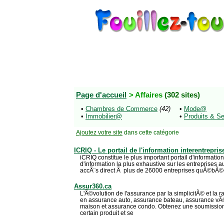
Page d'accueil
> Affaires
(302 sites)
•
Chambres de Commerce
(42)
•
Mode@
•
Immobilier@
•
Produits & S
Ajoutez votre site
dans cette catégorie
ICRIQ - Le portail de l'information interentrepris
iCRIQ constitue le plus important portail d'informatio
d'information la plus exhaustive sur les entreprises
accÃ¨s direct Ã plus de 26000 entreprises quÃ©bÃ©
Assur360.ca
L'Ã©volution de l'assurance par la simplicitÃ© et la 
en assurance auto, assurance bateau, assurance vÃ
maison et assurance condo. Obtenez une soumission
certain produit et se