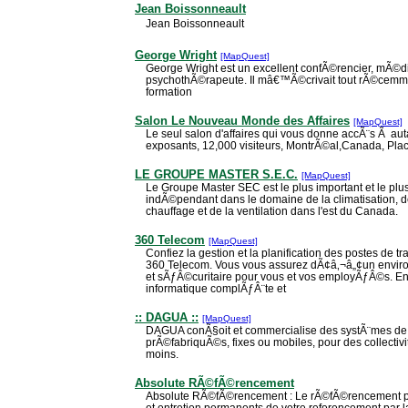
Jean Boissonneault
Jean Boissonneault
George Wright
[MapQuest]
George Wright est un excellent confÃ©rencier, mÃ©di
psychothÃ©rapeute. Il mâ€™Ã©crivait tout rÃ©cemme
formation
Salon Le Nouveau Monde des Affaires
[MapQuest]
Le seul salon d'affaires qui vous donne accÃ¨s Ã auta
exposants, 12,000 visiteurs, MontrÃ©al,Canada, Pla
LE GROUPE MASTER S.E.C.
[MapQuest]
Le Groupe Master SEC est le plus important et le plus
indÃ©pendant dans le domaine de la climatisation, d
chauffage et de la ventilation dans l'est du Canada.
360 Telecom
[MapQuest]
Confiez la gestion et la planification des postes de t
360 Telecom. Vous vous assurez dÃ¢â‚¬â„¢un enviro
et sÃƒÂ©curitaire pour vous et vos employÃƒÂ©s. En 
informatique complÃƒÂ¨te et
:: DAGUA ::
[MapQuest]
DAGUA conÃ§oit et commercialise des systÃ¨mes de t
prÃ©fabriquÃ©s, fixes ou mobiles, pour des collecti
moins.
Absolute RÃ©fÃ©rencement
Absolute RÃ©fÃ©rencement : Le rÃ©fÃ©rencement prof
et entretien permanents de votre referencement par