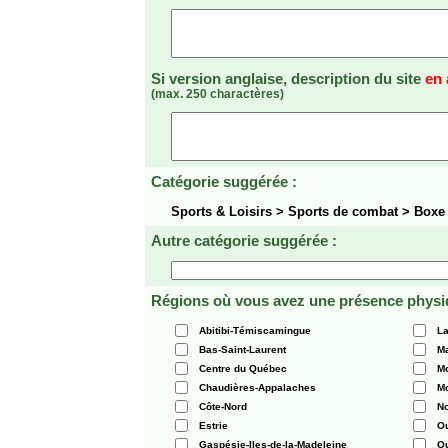
Si version anglaise, description du site
en 
(max. 250 charactères)
Catégorie suggérée :
Sports & Loisirs > Sports de combat > Box
Autre catégorie suggérée :
Régions où vous avez une présence physi
Abitibi-Témiscamingue
La
Bas-Saint-Laurent
Ma
Centre du Québec
Mo
Chaudières-Appalaches
Mo
Côte-Nord
N
Estrie
O
Gaspésie-Iles-de-la-Madeleine
Q