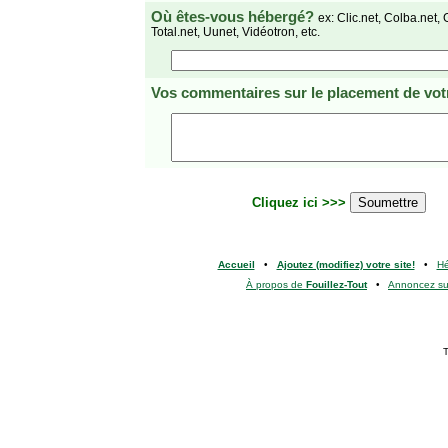
Où êtes-vous hébergé?
ex: Clic.net, Colba.net, 
Total.net, Uunet, Vidéotron, etc.
Vos commentaires
sur le placement de votr
Cliquez ici >>>
Accueil
•
Ajoutez (modifiez) votre site!
•
H
À propos de
Fouillez-Tout
•
Annoncez s
T