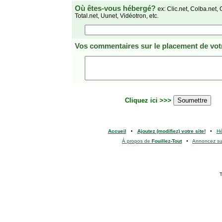
Où êtes-vous hébergé?
ex: Clic.net, Colba.net, 
Total.net, Uunet, Vidéotron, etc.
Vos commentaires
sur le placement de votr
Cliquez ici >>>
Accueil
•
Ajoutez (modifiez) votre site!
•
H
À propos de
Fouillez-Tout
•
Annoncez s
T