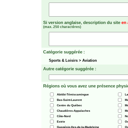
Si version anglaise, description du site
en 
(max. 250 charactères)
Catégorie suggérée :
Sports & Loisirs > Aviation
Autre catégorie suggérée :
Régions où vous avez une présence physi
Abitibi-Témiscamingue
La
Bas-Saint-Laurent
Ma
Centre du Québec
Mo
Chaudières-Appalaches
Mo
Côte-Nord
N
Estrie
O
Gaspésie-Iles-de-la-Madeleine
Q