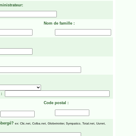
ministrateur:
Nom de famille :
 :
Code postal :
ébergé?
ex: Clic.net, Colba.net, Globetrotter, Sympatico, Total.net, Uunet,