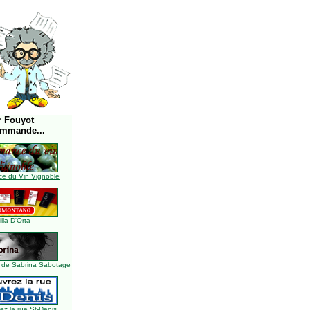
r Fouyot
ommande...
e du Vin Vignoble
illa D'Orta
 de Sabrina Sabotage
z la rue St-Denis