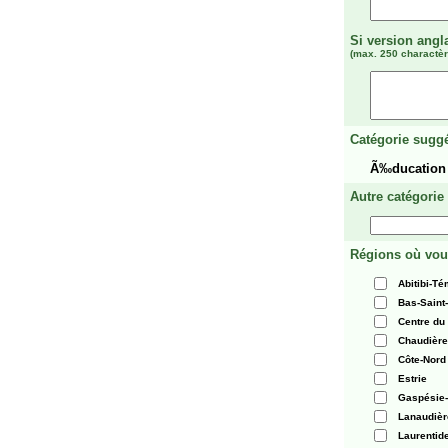
Si version angl
(max. 250 charactèr
Catégorie suggé
Ã‰ducation 
Autre catégorie
Régions où vou
Abitibi-T
Bas-Saint
Centre du
Chaudièr
Côte-Nord
Estrie
Gaspésie-
Lanaudièr
Laurentid