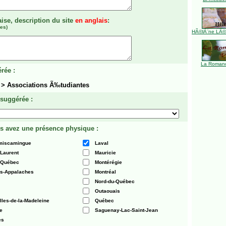
aise, description du site
en anglais
:
es)
HÃ©lÃ¨ne LÃ©ve
La Romanc
rée :
> Associations Ã‰tudiantes
 suggérée :
s avez une présence physique :
émiscamingue
Laval
-Laurent
Mauricie
 Québec
Montérégie
es-Appalaches
Montréal
Nord-du-Québec
Outaouais
Iles-de-la-Madeleine
Québec
e
Saguenay-Lac-Saint-Jean
es