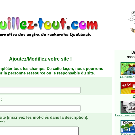
D
rec
Ajoutez/Modifiez votre site
!
mpléter tous les champs. De cette façon, nous pourrons
ier la personne ressource ou le responsable du site.
La Romanc
V
:
Les chansons
site
(inscrivez les mot-clés dans la description)
:
es)
DÃ©couvre