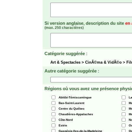
Si version anglaise, description du site
en 
(max. 250 charactères)
Catégorie suggérée :
Art & Spectacles > CinÃ©ma & VidÃ©o > Fi
Autre catégorie suggérée :
Régions où vous avez une présence physi
Abitibi-Témiscamingue
La
Bas-Saint-Laurent
Ma
Centre du Québec
Mo
Chaudières-Appalaches
Mo
Côte-Nord
N
Estrie
O
Gaspésie-Iles-de-la-Madeleine
Q