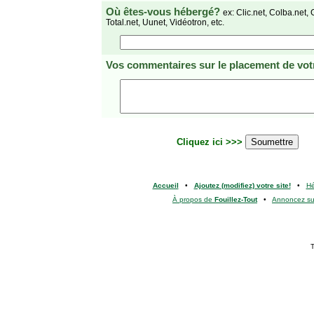
Où êtes-vous hébergé?
ex: Clic.net, Colba.net, 
Total.net, Uunet, Vidéotron, etc.
Vos commentaires
sur le placement de votr
Cliquez ici >>>
Accueil
•
Ajoutez (modifiez) votre site!
•
H
À propos de
Fouillez-Tout
•
Annoncez s
T