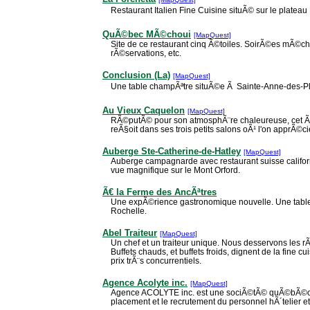
Restaurant Italien Fine Cuisine situÃ© sur le plate
QuÃ©bec MÃ©choui
[MapQuest]
Site de ce restaurant cinq Ã©toiles. SoirÃ©es mÃ©ch
rÃ©servations, etc.
Conclusion (La)
[MapQuest]
Une table champÃªtre situÃ©e Ã Sainte-Anne-des-Pl
Au Vieux Caquelon
[MapQuest]
RÃ©putÃ© pour son atmosphÃ¨re chaleureuse, cet Ã
reÃ§oit dans ses trois petits salons oÃ¹ l'on apprÃ©c
Auberge Ste-Catherine-de-Hatley
[MapQuest]
Auberge campagnarde avec restaurant suisse califor
vue magnifique sur le Mont Orford.
Ã€ la Ferme des AncÃªtres
Une expÃ©rience gastronomique nouvelle. Une tabl
Rochelle.
Abel Traiteur
[MapQuest]
Un chef et un traiteur unique. Nous desservons les 
Buffets chauds, et buffets froids, dignent de la fine c
prix trÃ¨s concurrentiels.
Agence Acolyte inc.
[MapQuest]
Agence ACOLYTE inc. est une sociÃ©tÃ© quÃ©bÃ©co
placement et le recrutement du personnel hÃ´telier et 