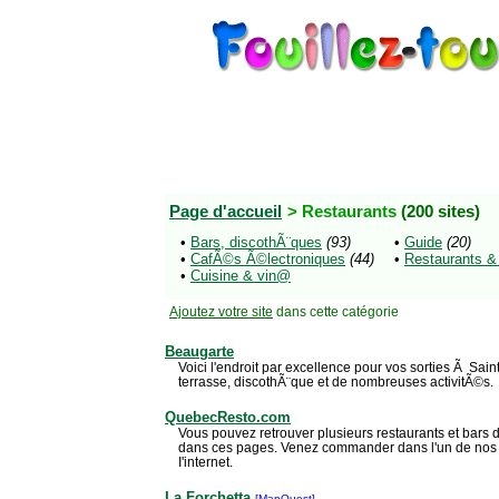
Page d'accueil
> Restaurants
(200 sites)
•
Bars, discothÃ¨ques
(93)
•
Guide
(20)
•
CafÃ©s Ã©lectroniques
(44)
•
Restaurants &
•
Cuisine & vin@
Ajoutez votre site
dans cette catégorie
Beaugarte
Voici l'endroit par excellence pour vos sorties Ã Saint
terrasse, discothÃ¨que et de nombreuses activitÃ©s.
QuebecResto.com
Vous pouvez retrouver plusieurs restaurants et bars
dans ces pages. Venez commander dans l'un de nos r
I'internet.
La Forchetta
[MapQuest]