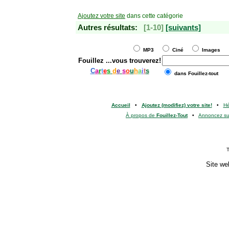
Ajoutez votre site
dans cette catégorie
Autres résultats:
[1-10]
[suivants]
MP3
Ciné
Images
Fouillez
...vous trouverez!
C
a
r
t
e
s
d
e
s
o
u
h
a
i
t
s
dans Fouillez-tout
Accueil
•
Ajoutez (modifiez) votre site!
•
H
À propos de
Fouillez-Tout
•
Annoncez s
T
Site we