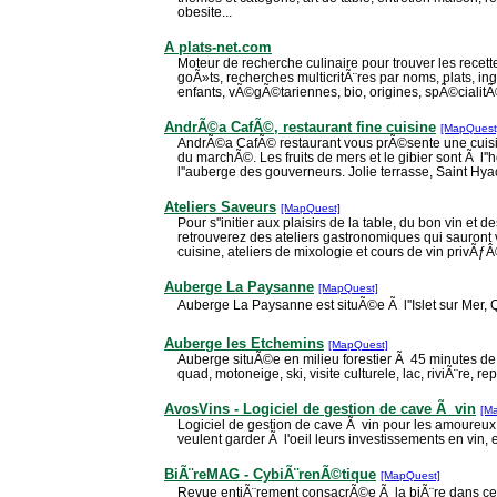
obesite...
A plats-net.com
Moteur de recherche culinaire pour trouver les recet
goÃ»ts, recherches multicritÃ¨res par noms, plats, i
enfants, vÃ©gÃ©tariennes, bio, origines, spÃ©cialitÃ©
AndrÃ©a CafÃ©, restaurant fine cuisine
[MapQuest
AndrÃ©a CafÃ© restaurant vous prÃ©sente une cuisi
du marchÃ©. Les fruits de mers et le gibier sont Ã 
l''auberge des gouverneurs. Jolie terrasse, Saint Hya
Ateliers Saveurs
[MapQuest]
Pour s''initier aux plaisirs de la table, du bon vin et d
retrouverez des ateliers gastronomiques qui sauront 
cuisine, ateliers de mixologie et cours de vin privÃƒ
Auberge La Paysanne
[MapQuest]
Auberge La Paysanne est situÃ©e Ã l''Islet sur Mer,
Auberge les Etchemins
[MapQuest]
Auberge situÃ©e en milieu forestier Ã 45 minutes de
quad, motoneige, ski, visite culturele, lac, riviÃ¨re, re
AvosVins - Logiciel de gestion de cave Ã vin
[M
Logiciel de gestion de cave Ã vin pour les amoureux
veulent garder Ã l'oeil leurs investissements en vin, 
BiÃ¨reMAG - CybiÃ¨renÃ©tique
[MapQuest]
Revue entiÃ¨rement consacrÃ©e Ã la biÃ¨re dans ce