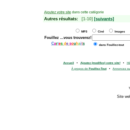
Ajoutez votre site
dans cette catégorie
Autres résultats:
[1-10]
[suivants]
MP3
Ciné
Images
Fouillez
...vous trouverez!
C
a
r
t
e
s
d
e
s
o
u
h
a
i
t
s
dans Fouillez-tout
Accueil
•
Ajoutez (modifiez) votre site!
•
H
À propos de
Fouillez-Tout
•
Annoncez s
T
Site we