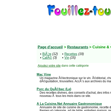
Page d'accueil
>
Restaurants
> Cuisine & 
•
BiÃ¨re
(12)
•
Recettes
(19)
•
CafÃ©
(3)
•
Vin
(15)
Ajoutez votre site
dans cette catégorie
Mac Vine
Un magazine Ã©lectronique sur le vin. Ã©ditorial, cho
dÃ©gustation, trouvailles. AccÃ¨s aux archives du m
Porc du QuÃ©bec (Le)
Des recettes divines, des conseils d'achat, des infos n
nouveau Ã tous les mois dans ce site.
A La Cuisine.Net Annuaire Gastronomique
Annuaire de site de cuisine de gastronomie, recette 
themes et categorie, art de table, entretien maison, re