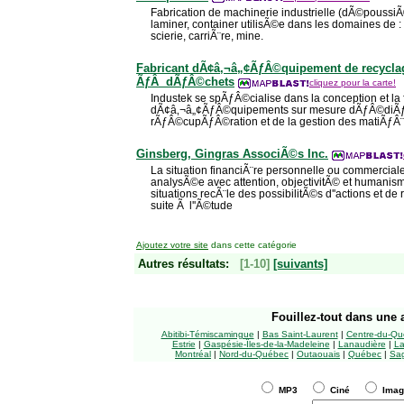
Fabrication de machinerie industrielle (dÃ©poussi
laminer, container utilisÃ©e dans les domaines de :
scierie, carriÃ¨re, mine.
Fabricant dÃ¢â‚¬â„¢ÃƒÂ©quipement de recyclag
ÃƒÂ dÃƒÂ©chets
cliquez pour la carte!
Industek se spÃƒÂ©cialise dans la conception et la 
dÃ¢â‚¬â„¢ÃƒÂ©quipements sur mesure dÃƒÂ©diÃƒ
rÃƒÂ©cupÃƒÂ©ration et de la gestion des matiÃƒÂ¨
Ginsberg, Gingras AssociÃ©s Inc.
La situation financiÃ¨re personnelle ou commercial
analysÃ©e avec attention, objectivitÃ© et humanis
situations recÃ¨le des possibilitÃ©s d''actions et de 
suite Ã l''Ã©tude
Ajoutez votre site
dans cette catégorie
Autres résultats:
[1-10]
[suivants]
Fouillez-tout
dans une a
Abitibi-Témiscamingue
|
Bas Saint-Laurent
|
Centre-du-Qu
Estrie
|
Gaspésie-Îles-de-la-Madeleine
|
Lanaudière
|
La
Montréal
|
Nord-du-Québec
|
Outaouais
|
Québec
|
Sag
MP3
Ciné
Ima