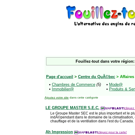
Fouillez-tout dans votre région:
Page d'accueil
>
Centre du QuÃ©bec
> Affaire
•
Chambres de Commerce
(5)
•
Mode@
•
Immobilier@
•
Produits & Se
Ajoutez votre site
dans cette catégorie
LE GROUPE MASTER S.E.C.
cliquez 
Le Groupe Master SEC est le plus important et le plu
indÃ©pendant dans le domaine de la climatisation, 
chauffage et de la ventilation dans l'est du Canada.
Ah Impression
cliquez pour la carte!