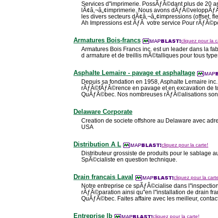
Services d''imprimerie. PossÃƒÂ©dant plus de 20 a
lÃ¢â‚¬â„¢imprimerie. Nous avons dÃƒÂ©veloppÃƒ
les divers secteurs dÃ¢â‚¬â„¢impressions (offset, f
Ah Impressions est ÃƒÂ votre service Pour rÃƒÂ©p
Armatures Bois-francs
cliquez pour la c
Armatures Bois Francs inc. est un leader dans la fabri
d armature et de treillis mÃ©talliques pour tous typ
Asphalte Lemaire - pavage et asphaltage
Depuis sa fondation en 1958, Asphalte Lemaire in
rÃƒÂ©fÃƒÂ©rence en pavage et en excavation de t
QuÃƒÂ©bec. Nos nombreuses rÃƒÂ©alisations sont
Delaware Corporate
Creation de societe offshore au Delaware avec adr
USA
Distribution A L
cliquez pour la carte!
Distributeur grossiste de produits pour le sablage au j
SpÃ©cialiste en question technique.
Drain francais Laval
cliquez pour la cart
Notre entreprise ce spÃƒÂ©cialise dans l''inspection
rÃƒÂ©paration ainsi qu''en l''installation de drain f
QuÃƒÂ©bec. Faites affaire avec les meilleur, contac
Entreprise lb
cliquez pour la carte!