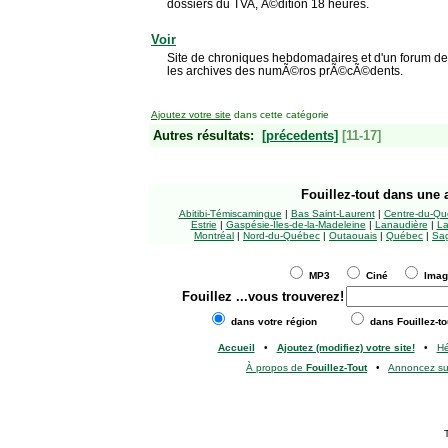
dossiers du TVA, Ã©dition 18 heures.
Voir
Site de chroniques hebdomadaires et d'un forum d
les archives des numÃ©ros prÃ©cÃ©dents.
Ajoutez votre site
dans cette catégorie
Autres résultats:
[précedents]
[11-17]
Fouillez-tout
dans une a
Abitibi-Témiscamingue
|
Bas Saint-Laurent
|
Centre-du-Qu
Estrie
|
Gaspésie-Îles-de-la-Madeleine
|
Lanaudière
|
La
Montréal
|
Nord-du-Québec
|
Outaouais
|
Québec
|
Sag
MP3
Ciné
Ima
Fouillez
...vous trouverez!
dans votre région
dans Fouillez-to
Accueil
•
Ajoutez (modifiez) votre site!
•
H
À propos de
Fouillez-Tout
•
Annoncez s