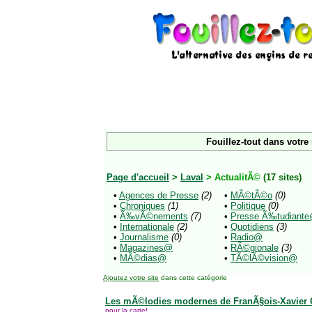
Fouillez-tout dans votre
Page d'accueil
>
Laval
> ActualitÃ©
(17 sites)
•
Agences de Presse
(2)
•
MÃ©tÃ©o
(0)
•
Chroniques
(1)
•
Politique
(0)
•
Ã‰vÃ©nements
(7)
•
Presse Ã‰tudiant
•
Internationale
(2)
•
Quotidiens
(3)
•
Journalisme
(0)
•
Radio@
•
Magazines@
•
RÃ©gionale
(3)
•
MÃ©dias@
•
TÃ©lÃ©vision@
Ajoutez votre site
dans cette catégorie
Les mÃ©lodies modernes de FranÃ§ois-Xavier 
pour la carte!