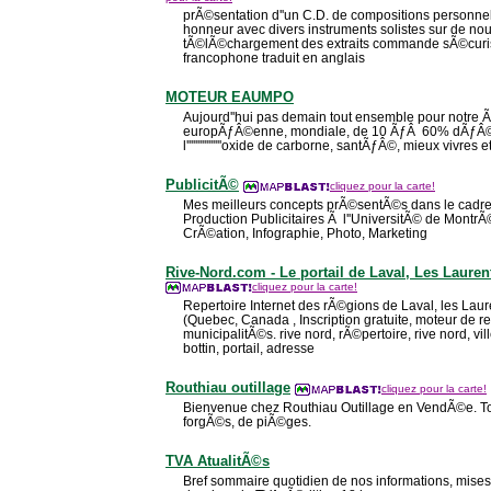
prÃ©sentation d''un C.D. de compositions personnel
honneur avec divers instruments solistes sur de n
tÃ©lÃ©chargement des extraits commande sÃ©curis
francophone traduit en anglais
MOTEUR EAUMPO
Aujourd''hui pas demain tout ensemble pour notre
europÃƒÂ©enne, mondiale, de 10 ÃƒÂ 60% dÃƒÂ©
l''''''''''''''''oxide de carborne, santÃƒÂ©, mieux vivres et
PublicitÃ©
cliquez pour la carte!
Mes meilleurs concepts prÃ©sentÃ©s dans le cadre
Production Publicitaires Ã l''UniversitÃ© de MontrÃ
CrÃ©ation, Infographie, Photo, Marketing
Rive-Nord.com - Le portail de Laval, Les Lauren
cliquez pour la carte!
Repertoire Internet des rÃ©gions de Laval, les Lau
(Quebec, Canada , Inscription gratuite, moteur de re
municipalitÃ©s. rive nord, rÃ©pertoire, rive nord, vil
bottin, portail, adresse
Routhiau outillage
cliquez pour la carte!
Bienvenue chez Routhiau Outillage en VendÃ©e. Tou
forgÃ©s, de piÃ©ges.
TVA AtualitÃ©s
Bref sommaire quotidien de nos informations, mise