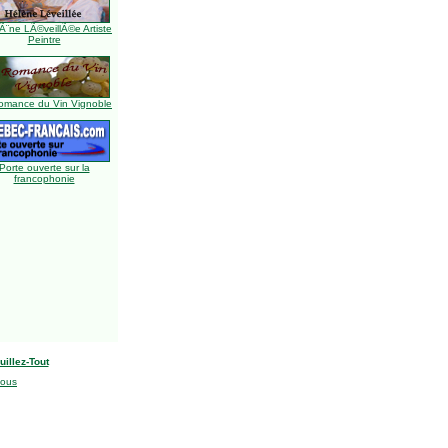
Ã¨ne LÃ©veillÃ©e Artiste
Peintre
omance du Vin Vignoble
Porte ouverte sur la
francophonie
uillez-Tout
nous