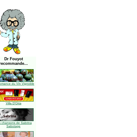
Dr Fouyot
recommande...
omance du Vin Vignoble
Villa D'Orta
s chansons de Sabrina
Sabotage