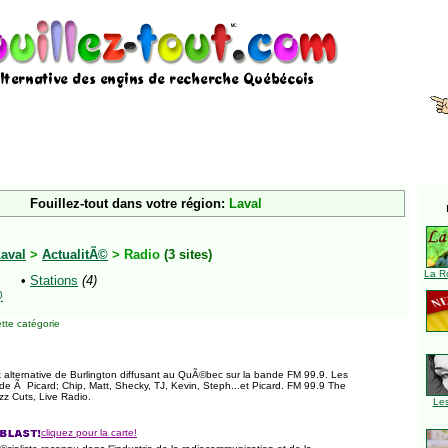
Fouillez-tout dans votre région:
Laval
aval
>
ActualitÃ©
> Radio
(3 sites)
La R
•
Stations
(4)
@
tte catégorie
k alternative de Burlington diffusant au QuÃ©bec sur la bande FM 99.9. Les
de Ã Picard; Chip, Matt, Shecky, TJ, Kevin, Steph...et Picard. FM 99.9 The
zz Cuts, Live Radio.
Le
cliquez pour la carte!