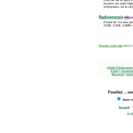
Chef de file et spÃƒÂ
location de radio bi
entreprises, de la s
Radioenergie
Portail de l'un des
CIGB, CJAB, CJMM, CJ
Ajoutez votre site
dans ce
Abitibi-Témiscami
Estrie
|
Gaspésie
Montréal
|
Nord
Fouillez
...vo
dans vo
Accueil
À p