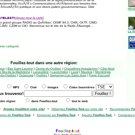
©cialiste reconnu dans l''industrie de la radiocommunication et de la
directionnelles, AccÃƒÂ¨s Communications rÃƒÂ©pond aux besoins des
ÃƒÂ©curitÃƒÂ© publique et aux divers paliers gouvernementaux. Distr
HÃ©l
cliquez pour la carte!
 plus grand groupe RADIO au QuÃ©bec: CKMF 94.3, CHIK, CKTF, CIMO,
MV, CJDM et CIKI. Bienvenue sur le site de la Radio Ã‰nergie...
La R
tte catégorie
Fouillez-tout
dans une autre région:
ngue
|
Bas Saint-Laurent
|
Centre-du-Québec
|
Chaudières-Appalaches
|
Côte-Nord
-Îles-de-la-Madeleine
|
Lanaudière
|
Laurentides
|
Laval
|
Mauricie
|
Montérégie
-du-Québec
|
Outaouais
|
Québec
|
Saguenay-Lac-Saint-Jean
|
Page d'accueil
MP3
Ciné
Images
Cotes boursières
us trouverez!
tre région
dans Fouillez-tout
tout le web
•
Ajoutez (modifiez) votre site!
•
Hébergez
Fouillez-Tout
sur votre site
•
Recommandez
Fo
ropos de
Fouillez-Tout
•
Annoncez sur
Fouillez-Tout
•
Ajoutez
Fouillez-Tout
•
Contactez-
F
o
u
i
l
l
e
z
-
t
o
u
t
Tous droits réservés