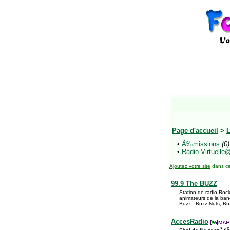
Page d'accueil
>
L
•
Ã‰missions
(0)
•
Radio Virtuelle
Ajoutez votre site
dans ce
99.9 The BUZZ
Station de radio Roc
animateurs de la ban
Buzz...Buzz Nuts, Bu
AccesRadio