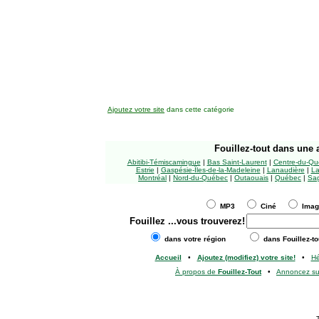
Ajoutez votre site
dans cette catégorie
Fouillez-tout
dans une a
Abitibi-Témiscamingue
|
Bas Saint-Laurent
|
Centre-du-Qu
Estrie
|
Gaspésie-Îles-de-la-Madeleine
|
Lanaudière
|
La
Montréal
|
Nord-du-Québec
|
Outaouais
|
Québec
|
Sag
MP3
Ciné
Ima
Fouillez
...vous trouverez!
dans votre région
dans Fouillez-to
Accueil
•
Ajoutez (modifiez) votre site!
•
H
À propos de
Fouillez-Tout
•
Annoncez s