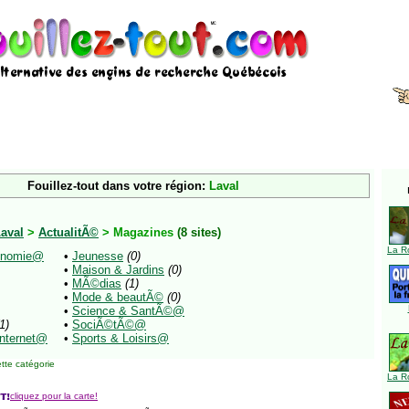
Fouillez-tout dans votre région:
Laval
aval
>
ActualitÃ©
> Magazines
(8 sites)
La R
conomie@
•
Jeunesse
(0)
•
Maison & Jardins
(0)
•
MÃ©dias
(1)
•
Mode & beautÃ©
(0)
•
Science & SantÃ©@
1)
•
SociÃ©tÃ©@
Internet@
•
Sports & Loisirs@
tte catégorie
La R
cliquez pour la carte!