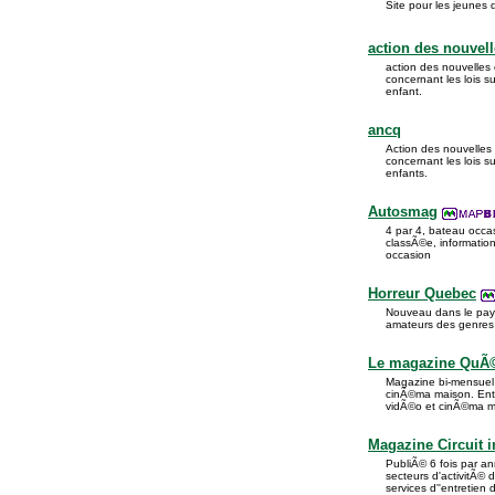
Site pour les jeunes
action des nouvell
action des nouvelle
concernant les lois s
enfant.
ancq
Action des nouvelle
concernant les lois s
enfants.
Autosmag
4 par 4, bateau occ
classÃ©e, informatio
occasion
Horreur Quebec
Nouveau dans le pays
amateurs des genres 
Le magazine QuÃ
Magazine bi-mensuel 
cinÃ©ma maison. Entre
vidÃ©o et cinÃ©ma mai
Magazine Circuit i
PubliÃ© 6 fois par an
secteurs d'activitÃ© 
services d''entretien