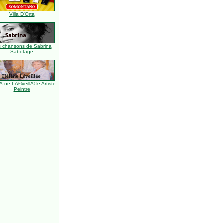
Villa D'Orta
s chansons de Sabrina
Sabotage
Ã¨ne LÃ©veillÃ©e Artiste
Peintre