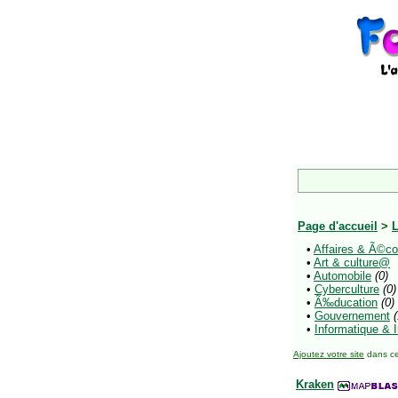
Page d'accueil
>
L
•
Affaires & Ã©
•
Art & culture@
•
Automobile
(0)
•
Cyberculture
(0)
•
Ã‰ducation
(0)
•
Gouvernement
(
•
Informatique & 
Ajoutez votre site
dans ce
Kraken