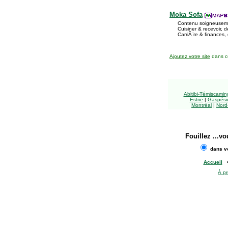
Moka Sofa
Contenu soigneuseme
Cuisiner & recevoir,
CarriÃ¨re & finances
Ajoutez votre site
dans ce
Abitibi-Témiscami
Estrie
|
Gaspésie
Montréal
|
Nord
Fouillez
...vo
dans vo
Accueil
À p