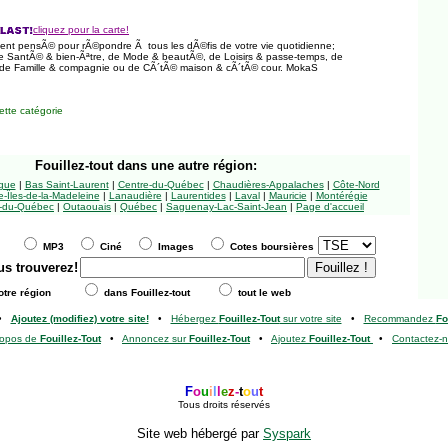
cliquez pour la carte!
nt pensÃ© pour rÃ©pondre Ã tous les dÃ©fis de votre vie quotidienne;
 de SantÃ© & bien-Ãªtre, de Mode & beautÃ©, de Loisirs & passe-temps, de
, de Famille & compagnie ou de CÃ´tÃ© maison & cÃ´tÃ© cour. MokaS
tte catégorie
Fouillez-tout
dans une autre région:
ngue
|
Bas Saint-Laurent
|
Centre-du-Québec
|
Chaudières-Appalaches
|
Côte-Nord
-Îles-de-la-Madeleine
|
Lanaudière
|
Laurentides
|
Laval
|
Mauricie
|
Montérégie
-du-Québec
|
Outaouais
|
Québec
|
Saguenay-Lac-Saint-Jean
|
Page d'accueil
MP3
Ciné
Images
Cotes boursières
us trouverez!
tre région
dans Fouillez-tout
tout le web
•
Ajoutez (modifiez) votre site!
•
Hébergez
Fouillez-Tout
sur votre site
•
Recommandez
Fo
ropos de
Fouillez-Tout
•
Annoncez sur
Fouillez-Tout
•
Ajoutez
Fouillez-Tout
•
Contactez-
F
o
u
i
l
l
e
z
-
t
o
u
t
Tous droits réservés
Site web hébergé par
Syspark