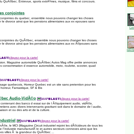
 du QuÃ©bec. Entrevue, sports extrÃªmes, musique, films et concours.
es conjointes
s conjointes du quebec, ensemble nous pouvons changer les choses
ur le divorce ainsi que les pensions alimentaires aux ex epouses sans
Le
s conjointes du QuÃ©bec, ensemble nous pouvons changer les choses
ur le divorce ainsi que les pensions alimentaires aux ex Ã©pouses sans
HÃ©l
cliquez pour la carte!
asion. Magazine automobile QuÃ©bec Autos Mag offre petite annonces
ns consommation d essence automobile, moto, roulotte, scooter, quad
cliquez pour la carte!
age quebecois, Horreur Quebec est un site sans pretention pour les
horreur, Fantastique, SF & Bis
©bec Audio-VidÃ©o
cliquez pour la carte!
contenant des bancs d essai sur de l Ã©quipement audio, vidÃ©o,
tiens avec divers intervenants gravitant soit dans le domaine de l audio,
son et ou des arts et de la culture.
ndustriel
cliquez pour la carte!
nÃ©e, le MCI (Magazine Circuit industriel rejoint les dÃ©cideurs de tous les
de l''industrie manufacturiÃ¨re et autres secteurs connexes ainsi que les
 des villes Ã la grandeur du QuÃ©bec ...