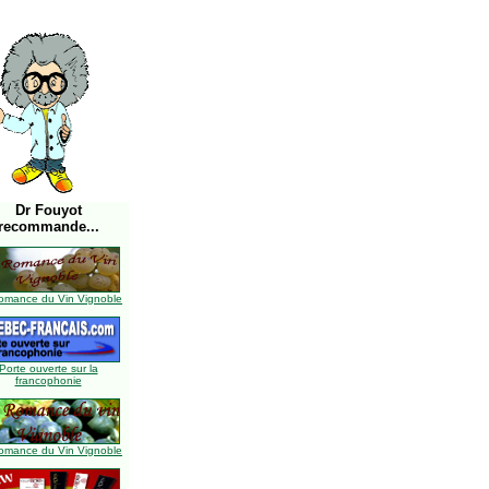
Dr Fouyot
recommande...
omance du Vin Vignoble
Porte ouverte sur la
francophonie
omance du Vin Vignoble