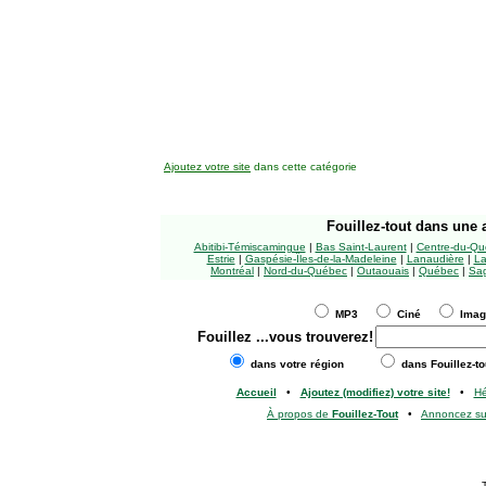
Ajoutez votre site
dans cette catégorie
Fouillez-tout
dans une a
Abitibi-Témiscamingue
|
Bas Saint-Laurent
|
Centre-du-Qu
Estrie
|
Gaspésie-Îles-de-la-Madeleine
|
Lanaudière
|
La
Montréal
|
Nord-du-Québec
|
Outaouais
|
Québec
|
Sag
MP3
Ciné
Ima
Fouillez
...vous trouverez!
dans votre région
dans Fouillez-to
Accueil
•
Ajoutez (modifiez) votre site!
•
H
À propos de
Fouillez-Tout
•
Annoncez s