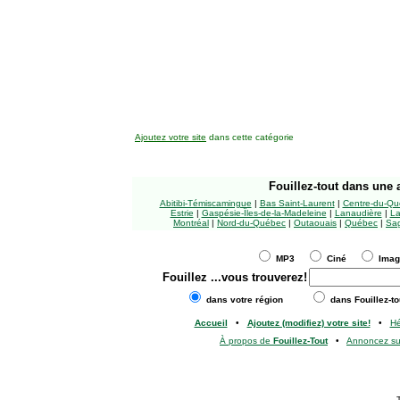
Ajoutez votre site
dans cette catégorie
Fouillez-tout
dans une a
Abitibi-Témiscamingue
|
Bas Saint-Laurent
|
Centre-du-Qu
Estrie
|
Gaspésie-Îles-de-la-Madeleine
|
Lanaudière
|
La
Montréal
|
Nord-du-Québec
|
Outaouais
|
Québec
|
Sag
MP3
Ciné
Ima
Fouillez
...vous trouverez!
dans votre région
dans Fouillez-to
Accueil
•
Ajoutez (modifiez) votre site!
•
H
À propos de
Fouillez-Tout
•
Annoncez s