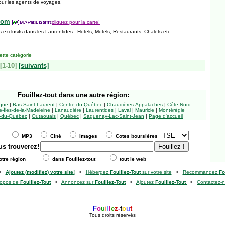
our les agents de voyages.
com
cliquez pour la carte!
s exclusifs dans les Laurentides.. Hotels, Motels, Restaurants, Chalets etc...
tte catégorie
[1-10]
[suivants]
Fouillez-tout
dans une autre région:
ngue
|
Bas Saint-Laurent
|
Centre-du-Québec
|
Chaudières-Appalaches
|
Côte-Nord
-Îles-de-la-Madeleine
|
Lanaudière
|
Laurentides
|
Laval
|
Mauricie
|
Montérégie
-du-Québec
|
Outaouais
|
Québec
|
Saguenay-Lac-Saint-Jean
|
Page d'accueil
MP3
Ciné
Images
Cotes boursières
us trouverez!
tre région
dans Fouillez-tout
tout le web
•
Ajoutez (modifiez) votre site!
•
Hébergez
Fouillez-Tout
sur votre site
•
Recommandez
Fo
ropos de
Fouillez-Tout
•
Annoncez sur
Fouillez-Tout
•
Ajoutez
Fouillez-Tout
•
Contactez-
F
o
u
i
l
l
e
z
-
t
o
u
t
Tous droits réservés