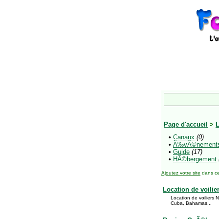
Page d'accueil
>
L
•
Canaux
(0)
•
Ã‰vÃ©nement
•
Guide
(17)
•
HÃ©bergement
Ajoutez votre site
dans ce
Location de voili
Location de voiliers 
Cuba, Bahamas...