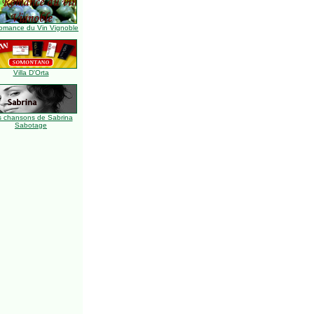
omance du Vin Vignoble
Villa D'Orta
s chansons de Sabrina
Sabotage