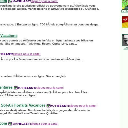
.com
cliquez pour la carte!
iversifiant, le site touristique officiel du gouvernement quÃ©bÃ©cois vous
 principaux attraits, manifestations et activitÃ©s touristiques du QuÃ©bec.
La R
ns voyage. L'Europe en ligne. 700 hÃ´tels europÃ©ens au bout des doigts.
 Vacations
 vous permet de rÃ©server vos forfaits en ligne; achetez vos billets en
ld. Site en anglais. Park tikets, Resort, Cruise Line, cars...
Le
cliquez pour la carte!
z Ã coup sÃ»r l'aventure que vous recherchez et mÃªme plus...
canadien. RÃ©servations en ligne. Site en anglais.
entures
cliquez pour la carte!
pÃ©cialiste des sÃ©jours nature au QuÃ©bec pour les clientÃ¨les
pes. RÃ©servations en ligne.
Sol-Air Forfaits Vacances
cliquez pour la carte!
tes les destinations. Nombreux forfaits de voyages derniÃ¨re minute.
voyage! MontrÃ©al Laval Terrebonne QuÃ©bec.
.com
cliquez pour la carte!