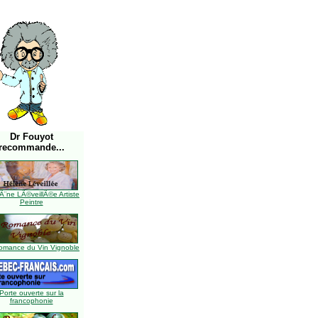
Dr Fouyot
recommande...
Ã¨ne LÃ©veillÃ©e Artiste
Peintre
omance du Vin Vignoble
Porte ouverte sur la
francophonie