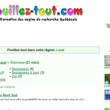
Fouillez-tout dans votre région:
Laval
aval
> Tourisme
(21 sites)
HÃ©l
•
Restaurants
(6)
s@
•
Restaurants & bars
(3)
•
Zoo
(2)
(10)
La R
tte catégorie
ers Nord Sud
Nord Sud vous offre la possibilitÃ© de louer un voilier dans les mers du sud: