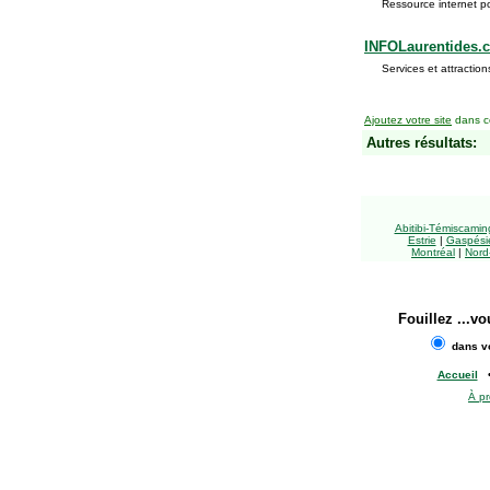
Ressource internet p
INFOLaurentides.
Services et attraction
Ajoutez votre site
dans ce
Autres résultats:
Abitibi-Témiscami
Estrie
|
Gaspésie
Montréal
|
Nord
Fouillez
...vo
dans vo
Accueil
À p