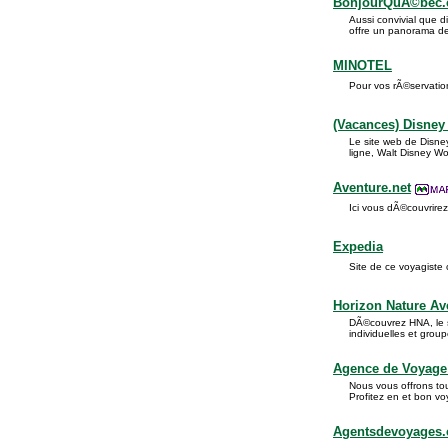
BonjourQuÃ©bec
Aussi convivial que d
offre un panorama des
MINOTEL
Pour vos rÃ©servatio
(Vacances) Disney
Le site web de Disney
ligne, Walt Disney Wor
Aventure.net
Ici vous dÃ©couvrire
Expedia
Site de ce voyagiste 
Horizon Nature Av
DÃ©couvrez HNA, le s
individuelles et grou
Agence de Voyage 
Nous vous offrons tou
Profitez en et bon 
Agentsdevoyages