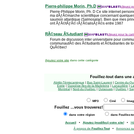
Pierre-philippe Morin, Ph.D
cliquez po
Pierre-Philippe Morin, Ph. D Ce site internet pers
ma dÃƒÂ©marche scientifique concernant quelques 
saumon atlantique (Salmosalar). Bien que mes prin
ont ÃƒÂ©tÃƒÂ© rÃƒÂ©alisÃƒÂ©s entre 1987
RÃ©seau Ã‰tudiant
cliquez pour la cart
Forum de discussion inter universitaire pour commu
communautÃ© des Ã©tudiants et Ã©tudiantes de tou
QuÃ©bec!
Ajoutez votre site
dans cette catégorie
Fouillez-tout
dans une a
Abitibi-Témiscamingue
|
Bas Saint-Laurent
|
Centre-du-Qu
Estrie
|
Gaspésie-Îles-de-la-Madeleine
|
Lanaudière
|
La
Montréal
|
Nord-du-Québec
|
Outaouais
|
Québec
|
Sag
MP3
Ciné
Ima
Fouillez
...vous trouverez!
dans votre région
dans Fouillez-to
Accueil
•
Ajoutez (modifiez) votre site!
•
H
À propos de
Fouillez-Tout
•
Annoncez s