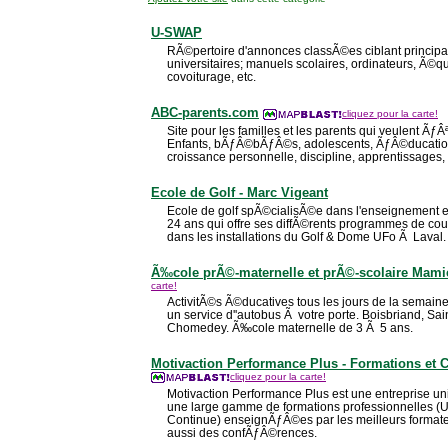
U-SWAP
RÃ©pertoire d'annonces classÃ©es ciblant principa
universitaires; manuels scolaires, ordinateurs, Ã©qu
covoiturage, etc.
ABC-parents.com
cliquez pour la carte!
Site pour les familles et les parents qui veulent ÃƒÂª
Enfants, bÃƒÂ©bÃƒÂ©s, adolescents, ÃƒÂ©ducatio
croissance personnelle, discipline, apprentissages
Ecole de Golf - Marc Vigeant
Ecole de golf spÃ©cialisÃ©e dans l'enseignement et
24 ans qui offre ses diffÃ©rents programmes de co
dans les installations du Golf & Dome UFo Ã Laval.
Ã‰cole prÃ©-maternelle et prÃ©-scolaire Mami
carte!
ActivitÃ©s Ã©ducatives tous les jours de la semaine
un service d''autobus Ã votre porte. Boisbriand, Sai
Chomedey. Ã‰cole maternelle de 3 Ã 5 ans.
Motivaction Performance Plus - Formations et
cliquez pour la carte!
Motivaction Performance Plus est une entreprise uni
une large gamme de formations professionnelles (
Continue) enseignÃƒÂ©es par les meilleurs formate
aussi des confÃƒÂ©rences.