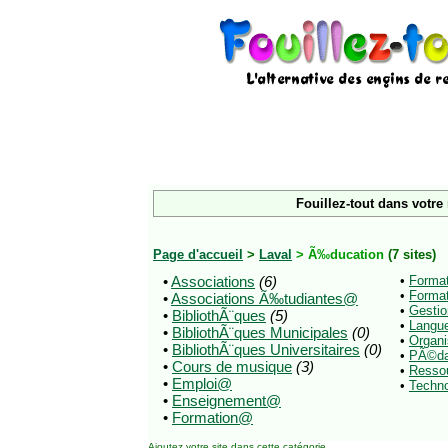
Fouillez-tout dans votre
Page d'accueil
>
Laval
> Ã‰ducation
(7 sites)
•
Associations
(6)
•
Forma
•
Format
•
Associations Ã‰tudiantes@
•
Gestio
•
BibliothÃ¨ques
(5)
•
Langu
•
BibliothÃ¨ques Municipales
(0)
•
Organ
•
BibliothÃ¨ques Universitaires
(0)
•
PÃ©d
•
Cours de musique
(3)
•
Resso
•
Emploi@
•
Techn
•
Enseignement@
•
Formation@
Ajoutez votre site
dans cette catégorie