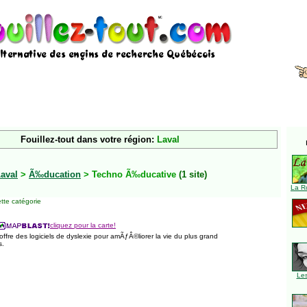
Fouillez-tout dans votre région:
Laval
aval
>
Ã‰ducation
> Techno Ã‰ducative
(1 site)
La R
tte catégorie
cliquez pour la carte!
fre des logiciels de dyslexie pour amÃƒÂ©liorer la vie du plus grand
s.
Le