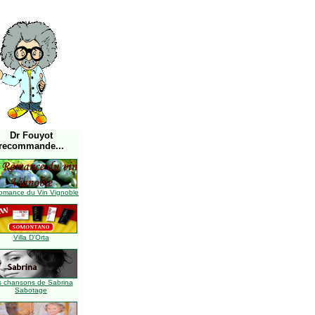
Dr Fouyot
recommande...
omance du Vin Vignoble
Villa D'Orta
s chansons de Sabrina
Sabotage