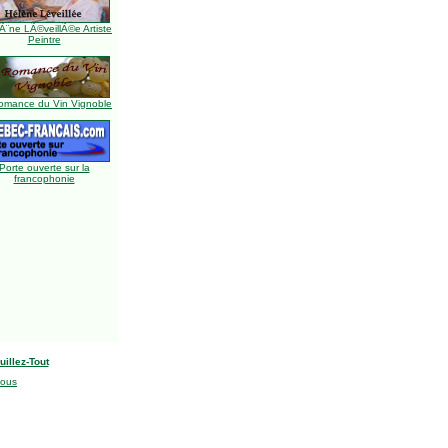
Ã¨ne LÃ©veillÃ©e Artiste
Peintre
omance du Vin Vignoble
Porte ouverte sur la
francophonie
uillez-Tout
nous