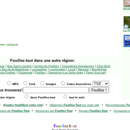
HÃ©l
La R
tte catégorie
Fouillez-tout
dans une autre région:
ngue
|
Bas Saint-Laurent
|
Centre-du-Québec
|
Chaudières-Appalaches
|
Côte-Nord
-Îles-de-la-Madeleine
|
Lanaudière
|
Laurentides
|
Laval
|
Mauricie
|
Montérégie
-du-Québec
|
Outaouais
|
Québec
|
Saguenay-Lac-Saint-Jean
|
Page d'accueil
MP3
Ciné
Images
Cotes boursières
us trouverez!
tre région
dans Fouillez-tout
tout le web
•
Ajoutez (modifiez) votre site!
•
Hébergez
Fouillez-Tout
sur votre site
•
Recommandez
Fo
ropos de
Fouillez-Tout
•
Annoncez sur
Fouillez-Tout
•
Ajoutez
Fouillez-Tout
•
Contactez-
F
o
u
i
l
l
e
z
-
t
o
u
t
Tous droits réservés