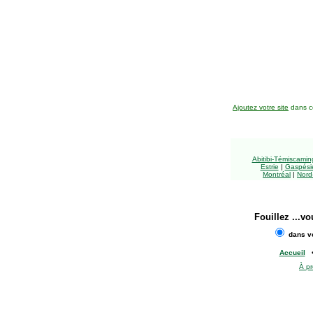
Ajoutez votre site
dans ce
Abitibi-Témiscami
Estrie
|
Gaspésie
Montréal
|
Nord
Fouillez
...vo
dans vo
Accueil
À p