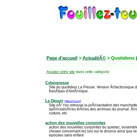
Page d'accueil
>
ActualitÃ©
> Quotidiens
Ajoutez votre site
dans cette catégorie
Cyberpresse
Site du quotidien La Presse. Version Ã©lectronique 
franÃ§ais d'AmÃ©rique.
Le Devoir
[MapQuest]
Site oÃ¹ l'on retrouve la prÃ©sentation des manchette
spÃ©cialisÃ©es tirÃ©es des archives du journal: Ã©d
culture, etc.
action des nouvelles conjointes
action des nouvelles conjointes du quebec, ensemb
choses concernant les lois sur le divorce ainsi que l
epouses sans enfant