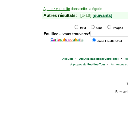
Ajoutez votre site
dans cette catégorie
Autres résultats:
[1-10]
[suivants]
MP3
Ciné
Images
Fouillez
...vous trouverez!
C
a
r
t
e
s
d
e
s
o
u
h
a
i
t
s
dans Fouillez-tout
Accueil
•
Ajoutez (modifiez) votre site!
•
H
À propos de
Fouillez-Tout
•
Annoncez s
T
Site we