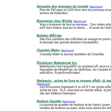
Annuaire des journaux du monde
[MapQuest]
Plus de 350 pays et 1150 liens vers les journaux et
service de traduction.
Bienvenue chez Mylida
[MapQuest]
Vous y trouverer de tout ou presque... Des cartes virt
poÃ¨mes d'ados, tout sur le stress..... et aussi de l'astr
Bulletin MÃ©dia
Site d'un carrefour des mÃ©dias se voulant en point
et discuter des grands dossiers d'actualitÃ©.
Chambly Matin
[MapQuest]
Chambly Matin le journal quotidien de Chambly
Ã‰ditions Matinternet Inc.
Matinternet c'est l'actualitÃ© au moment oÃ¹ vous la v
Nouvelles de MontrÃ©al, du QuÃ©bec, du Canada et d
mÃ©tÃ©o, Ã©phÃ©mÃ©rides ...
Harlequin : achat de livre et romans dÃ¢â‚¬â„¢a
[MapQuest]
DÃƒÂ©couvrez Harlequin.fr, le nÃ‚Â°1 du roman dÃ¢â
achat de livre : ÃƒÂ vous tout un monde dÃ¢â‚¬â„¢h
site des Editions Harlequin.
Hudson Gazette
[MapQuest]
Le journal de quartier de Hudson et de Saint-Lazare;
nombre de lecteurs au pays, mais nous avons les me