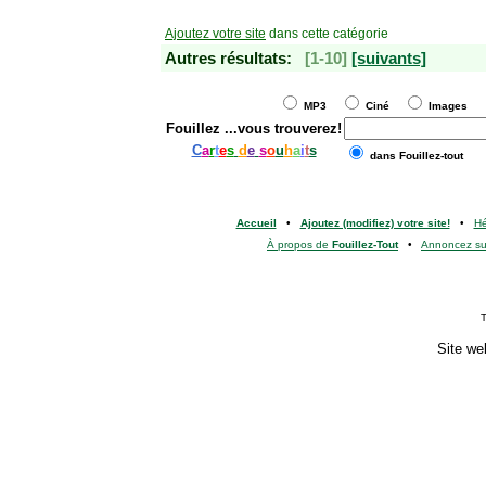
Ajoutez votre site
dans cette catégorie
Autres résultats:
[1-10]
[suivants]
MP3
Ciné
Images
Fouillez
...vous trouverez!
C
a
r
t
e
s
d
e
s
o
u
h
a
i
t
s
dans Fouillez-tout
Accueil
•
Ajoutez (modifiez) votre site!
•
H
À propos de
Fouillez-Tout
•
Annoncez s
T
Site we