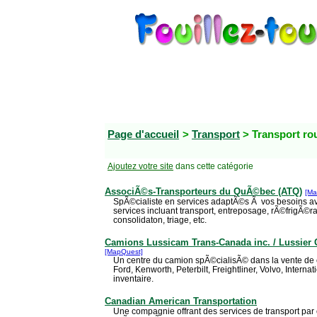
Page d'accueil
>
Transport
> Transport ro
Ajoutez votre site
dans cette catégorie
AssociÃ©s-Transporteurs du QuÃ©bec (ATQ)
[Ma
SpÃ©cialiste en services adaptÃ©s Ã vos besoins 
services incluant transport, entreposage, rÃ©frigÃ©r
consolidaton, triage, etc.
Camions Lussicam Trans-Canada inc. / Lussier 
[MapQuest]
Un centre du camion spÃ©cialisÃ© dans la vente de 
Ford, Kenworth, Peterbilt, Freightliner, Volvo, Intern
inventaire.
Canadian American Transportation
Une compagnie offrant des services de transport par