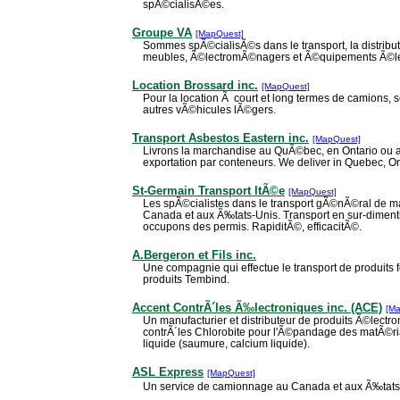
spÃ©cialisÃ©es.
Groupe VA
[MapQuest]
Sommes spÃ©cialisÃ©s dans le transport, la distribut
meubles, Ã©lectromÃ©nagers et Ã©quipements Ã©le
Location Brossard inc.
[MapQuest]
Pour la location Ã court et long termes de camions, 
autres vÃ©hicules lÃ©gers.
Transport Asbestos Eastern inc.
[MapQuest]
Livrons la marchandise au QuÃ©bec, en Ontario ou a
exportation par conteneurs. We deliver in Quebec, Ont
St-Germain Transport ltÃ©e
[MapQuest]
Les spÃ©cialistes dans le transport gÃ©nÃ©ral de m
Canada et aux Ã‰tats-Unis. Transport en sur-diment
occupons des permis. RapiditÃ©, efficacitÃ©.
A.Bergeron et Fils inc.
Une compagnie qui effectue le transport de produits 
produits Tembind.
Accent ContrÃ´les Ã‰lectroniques inc. (ACE)
[M
Un manufacturier et distributeur de produits Ã©lectr
contrÃ´les Chlorobite pour l'Ã©pandage des matÃ©riau
liquide (saumure, calcium liquide).
ASL Express
[MapQuest]
Un service de camionnage au Canada et aux Ã‰tats