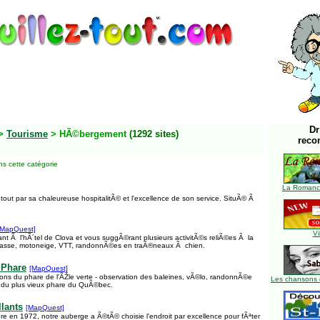
Dr
>
Tourisme
> HÃ©bergement
(1292 sites)
reco
s cette catégorie
La Romance
tout par sa chaleureuse hospitalitÃ© et l'excellence de son service. SituÃ© Ã
[MapQuest]
Vi
ant Ã l'hÃ´tel de Clova et vous suggÃ©rant plusieurs activitÃ©s reliÃ©es Ã la
hasse, motoneige, VTT, randonnÃ©es en traÃ®neaux Ã chien.
 Phare
[MapQuest]
ns du phare de l'ÃŽle verte - observation des baleines, vÃ©lo, randonnÃ©e
Les chansons 
e du plus vieux phare du QuÃ©bec.
lants
[MapQuest]
re en 1972, notre auberge a Ã©tÃ© choisie l'endroit par excellence pour fÃªter