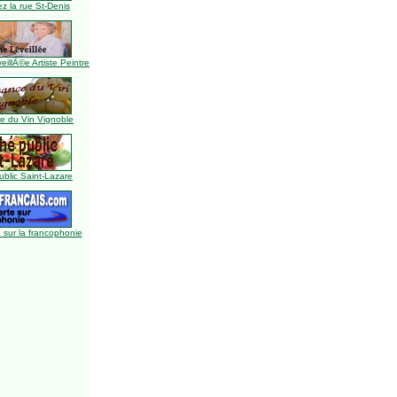
z la rue St-Denis
illÃ©e Artiste Peintre
 du Vin Vignoble
blic Saint-Lazare
 sur la francophonie