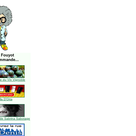
 Fouyot
mmande...
 du Vin Vignoble
lla D'Orta
de Sabrina Sabotage