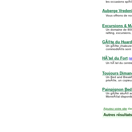
les occasions spÃ©
Auberge Vredenh
Vous offrons de nom
Excursions & MÃ
Un domaine de 800 
rafting, excursions,
GÃ®te du Huard
Un gÃ®te chaleureux
commoditÃ©s sont Ã
HÃ´tel du Fort
[M
Un hÃ´tel du centr
Toujours Diman
Un Bed and Breakfa
privÃ©e, un copieux
Painpignon Bed 
Un gÃ®te situÃ© au
MontrÃ©al disponib
Ajoutez votre site
dan
Autres résultats