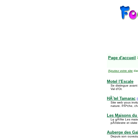
Page d'accueil
Ajoutez votre site
dan
Motel l'Escale
Se distingue avant 
Val d'Or.
HÃ´tel Tamarac
Site web vous invit
nature. PÃªche, c
Les Maisons du
Le gÃ®te Les maiso
pÃ©destre et visit
Auberge des Gal
Depuis son ouvertu