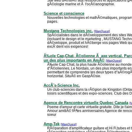
Site web dÃ©diÃ© aux ressources et applications gÃ©
gÃ©ologie marine et Ã l'ocÃ©anographie.
Science et conscience
Nouvelles technologies et mathÃ©matiques, program
pages.
Mustang Technologies inc.
[MapQuest]
SpÃ©cialistes dans le dÃ©veloppement des sites Web
(incluant le design et le marketing , MUSTANG Techn
dÃ©veloppe, produit et hÃ©berge vos pages Web qui 
excÃ¨dent vos exigences!
Ã‰ole Cap-Chat, Ã©olienne Ã axe vertical. Parc
un des plus importants en AmÃ©
[MapQuest]
Ã‰ole Cap Chat, la plus haute Ã©olienne au monde Ã
d''Ã©oliennes, Le Nordais, un des plus importants e
permettant de comprendre les deux types d''aÃ©rogÃ
horizontal. SituÃ© en GaspÃ©sie.
AccÃ¨s-Science Inc.
Un club-sciences dans la rÃ©gion de Kingston (Ontari
loisirs scientifiques et des expo-sciences. Club des 
Agence de Rencontre virtuelle Quebec Canada
[
Poeme d'amour et carte virtuelle gratuite. Dite je t'
Amour amitiÃ© fÃªtes anniversaires Agence de rencon
soeur
Amp-Tek
[MapQuest]
RÃ©paration d'amplificateur guitare et Hi Fi,tubes et t
rÃ©paration ondulateur, rÃ©paration Ã©lectronique