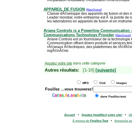
APPAREIL DE FUSION
[MapQuest]
Claisse dÃ©veloppe des appareils de fusion et des in
Leader mondial, notre entreprise est Ã la pointe de la
les laboratoires en appareils de fusion et en instrum
Ariane Controls is a Powerline Communication 
Communications Technology Provider
[MapQuest]
Ariane Controls est un fournisseur de la technologie
Communication offrant divers produits et services t
rÃ©seaux Ã©lectriques, des plateformes de rÃ©fÃ©re
ingÃ©nÃ©rie.
Ajoutez votre site
dans cette catégorie
Autres résultats:
[1-10]
[suivants]
MP3
Ciné
Images
Fouillez
...vous trouverez!
C
a
r
t
e
s
d
e
s
o
u
h
a
i
t
s
dans Fouillez-tout
Accueil
•
Ajoutez (modifiez) votre site!
•
H
À propos de
Fouillez-Tout
•
Annoncez s