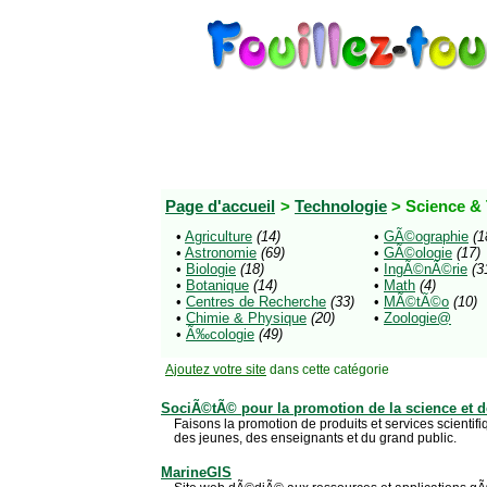
Page d'accueil
>
Technologie
> Science &
•
Agriculture
(14)
•
GÃ©ographie
(1
•
Astronomie
(69)
•
GÃ©ologie
(17)
•
Biologie
(18)
•
IngÃ©nÃ©rie
(3
•
Botanique
(14)
•
Math
(4)
•
Centres de Recherche
(33)
•
MÃ©tÃ©o
(10)
•
Chimie & Physique
(20)
•
Zoologie@
•
Ã‰cologie
(49)
Ajoutez votre site
dans cette catégorie
SociÃ©tÃ© pour la promotion de la science et d
Faisons la promotion de produits et services scientif
des jeunes, des enseignants et du grand public.
MarineGIS