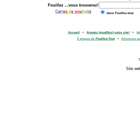
Fouillez
...vous trouverez!
C
a
r
t
e
s
d
e
s
o
u
h
a
i
t
s
dans Fouillez-tout
Accueil
•
Ajoutez (modifiez) votre site!
•
H
À propos de
Fouillez-Tout
•
Annoncez s
T
Site we