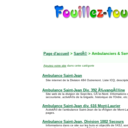
Page d'accueil
>
SantÃ©
> Ambulanciers & Ser
Ajoutez votre site
dans cette catégorie
Ambulance Saint-Jean
Site internet de la Division 484 Outremont. Liste ICQ, descripti
Ambulance Saint-Jean Div. 392 Ã‰vangÃ©line
Site web de la division de Sept-Iles, CÃ´te-Nord. Informations 
secourisme, activitÃ©s de la brigade, historique de l'Ordre, etc
Ambulance Saint-Jean div. 616 Mont-Laurier
ActivitÃ© de l'ambulance Saint-Jean de la rÃ©gion de Mont-Laur
pages.
Ambulance Saint-Jean, Division 1002 Secours
Informations dans ce site sur les buts et objectifs de l'ASJ, s