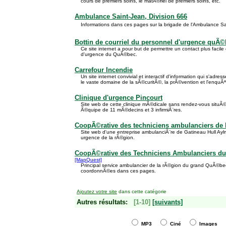
cours de premiers soins, le matÃ©riel de premiers soins, etc.
Ambulance Saint-Jean, Division 666
Informations dans ces pages sur la brigade de l'Ambulance S
Bottin de courriel du personnel d'urgence quÃ
Ce site internet a pour but de permettre un contact plus facile 
d'urgence du QuÃ©bec.
Carrefour Incendie
Un site internet convivial et interactif d'information qui s'adr
le vaste domaine de la sÃ©curitÃ©, la prÃ©vention et l'enquÃª
Clinique d'urgence Pincourt
Site web de cette clinique mÃ©dicale sans rendez-vous situÃ
Ã©quipe de 11 mÃ©decins et 3 infirmiÃ¨res.
CoopÃ©rative des techniciens ambulanciers de 
Site web d'une entreprise ambulanciÃ¨re de Gatineau Hull Ayl
urgence de la rÃ©gion.
CoopÃ©rative des Techniciens Ambulanciers d
[MapQuest]
Principal service ambulancier de la rÃ©gion du grand QuÃ©bec.
coordonnÃ©es dans ces pages.
Ajoutez votre site
dans cette catégorie
Autres résultats:
[1-10]
[suivants]
MP3
Ciné
Images