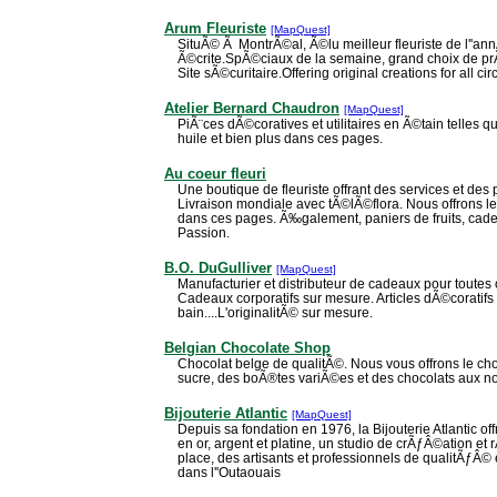
Arum Fleuriste
[MapQuest]
SituÃ© Ã MontrÃ©al, Ã©lu meilleur fleuriste de l''an
Ã©crite.SpÃ©ciaux de la semaine, grand choix de prÃ
Site sÃ©curitaire.Offering original creations for all c
Atelier Bernard Chaudron
[MapQuest]
PiÃ¨ces dÃ©coratives et utilitaires en Ã©tain telles 
huile et bien plus dans ces pages.
Au coeur fleuri
Une boutique de fleuriste offrant des services et de
Livraison mondiale avec tÃ©lÃ©flora. Nous offrons l
dans ces pages. Ã‰galement, paniers de fruits, cadea
Passion.
B.O. DuGulliver
[MapQuest]
Manufacturier et distributeur de cadeaux pour toutes
Cadeaux corporatifs sur mesure. Articles dÃ©coratifs
bain....L'originalitÃ© sur mesure.
Belgian Chocolate Shop
Chocolat belge de qualitÃ©. Nous vous offrons le cho
sucre, des boÃ®tes variÃ©es et des chocolats aux no
Bijouterie Atlantic
[MapQuest]
Depuis sa fondation en 1976, la Bijouterie Atlantic o
en or, argent et platine, un studio de crÃƒÂ©ation et
place, des artisants et professionnels de qualitÃƒÂ©
dans l''Outaouais