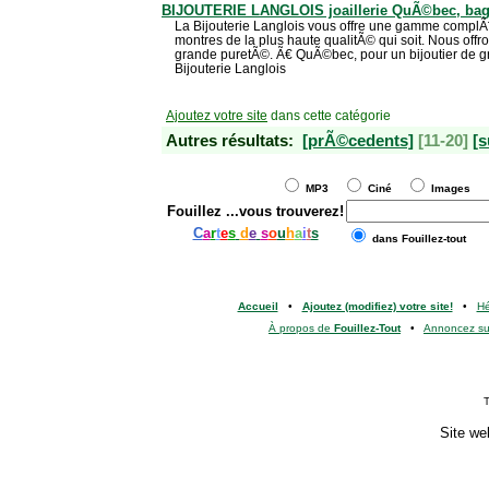
BIJOUTERIE LANGLOIS joaillerie QuÃ©bec, bag
La Bijouterie Langlois vous offre une gamme complÃ¨
montres de la plus haute qualitÃ© qui soit. Nous off
grande puretÃ©. Ã€ QuÃ©bec, pour un bijoutier de gr
Bijouterie Langlois
Ajoutez votre site
dans cette catégorie
Autres résultats:
[prÃ©cedents]
[11-20]
[s
MP3
Ciné
Images
Fouillez
...vous trouverez!
C
a
r
t
e
s
d
e
s
o
u
h
a
i
t
s
dans Fouillez-tout
Accueil
•
Ajoutez (modifiez) votre site!
•
H
À propos de
Fouillez-Tout
•
Annoncez s
T
Site we