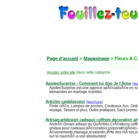
Page d'accueil
>
Magasinage
> Fleurs & 
Ajoutez votre site
dans cette catégorie
ApoteoSurprise - Comment lui dire Je t'Aime
[Ma
ApoteoSurprise est une agence spÃ©cialisÃ©e en su
demandes en mariage insolites.
Articles castelpromo
[MapQuest]
Porte clÃ©s, Lampes de poches, Couteaux, Acc. Ordina
voyage, Tasses et plus, Outils pratiques, Sacs promo. 
Artisan:artdesign cadeaux coffrets decoration ar
AndrÃ© Dorais artisan du QuÃ©bec.CrÃ©ations coffre
unique pour cadeaux,dÃ©coration,corporatif,idÃ©es 
Ã©venements,mariage,st valentin,fÃªte des mÃ¨res,no
sur le marchÃ© a voir absolument