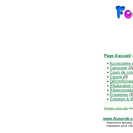
Page d'accueil
•
Accessoires
•
Carrossier
(2)
•
Cours de con
•
Course
(2)
•
DÃ©mÃ©nag
•
Ã‰ducation &
•
Ã‰lectroniq
•
Enseignes
(3
•
Entretien & 
Ajoutez votre site
dan
www.Assurisk.
Assurance groupe 
habitation pour cr