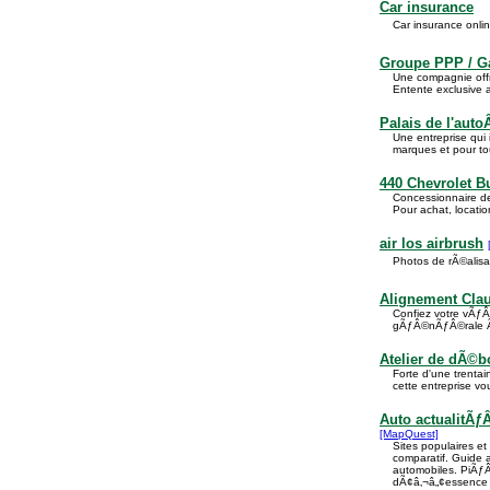
Car insurance
Car insurance onl
Groupe PPP / Ga
Une compagnie offra
Entente exclusive
Palais de l'aut
Une entreprise qui 
marques et pour to
440 Chevrolet 
Concessionnaire d
Pour achat, locati
air los airbrush
Photos de rÃ©alisat
Alignement Cla
Confiez votre vÃƒ
gÃƒÂ©nÃƒÂ©rale 
Atelier de dÃ©
Forte d'une trenta
cette entreprise v
Auto actualitÃƒ
[MapQuest]
Sites populaires et
comparatif. Guide
automobiles. PiÃƒÂ
dÃ¢â‚¬â„¢essence 