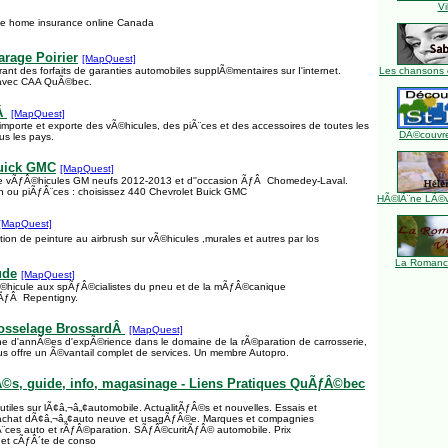
Vi
ine home insurance online Canada
rage Poirier
[MapQuest]
nt des forfaits de garanties automobiles supplÃ©mentaires sur I'internet.
Les chansons 
 avec CAA QuÃ©bec.
oÂ
[MapQuest]
importe et exporte des vÃ©hicules, des piÃ¨ces et des accessoires de toutes les
DÃ©couvre
us les pays.
Buick GMC
[MapQuest]
e vÃƒÂ©hicules GM neufs 2012-2013 et d''occasion ÃƒÂ Chomedey-Laval.
on ou piÃƒÂ¨ces : choisissez 440 Chevrolet Buick GMC
HÃ©lÃ¨ne LÃ©ve
[MapQuest]
ion de peinture au airbrush sur vÃ©hicules ,murales et autres par los
La Romance
ude
[MapQuest]
Â©hicule aux spÃƒÂ©cialistes du pneu et de la mÃƒÂ©canique
ÃƒÂ Repentigny.
bosselage BrossardÂ
[MapQuest]
ine d'annÃ©es d'expÃ©rience dans le domaine de la rÃ©paration de carrosserie,
ous offre un Ã©vantail complet de services. Un membre Autopro.
Â©s, guide, info, magasinage - Liens Pratiques QuÃƒÂ©bec
 utiles sur lÃ¢â‚¬â„¢automobile. ActualitÃƒÂ©s et nouvelles. Essais et
 achat dÃ¢â‚¬â„¢auto neuve et usagÃƒÂ©e. Marques et compagnies
¨ces auto et rÃƒÂ©paration. SÃƒÂ©curitÃƒÂ© automobile. Prix
et cÃƒÂ´te de conso