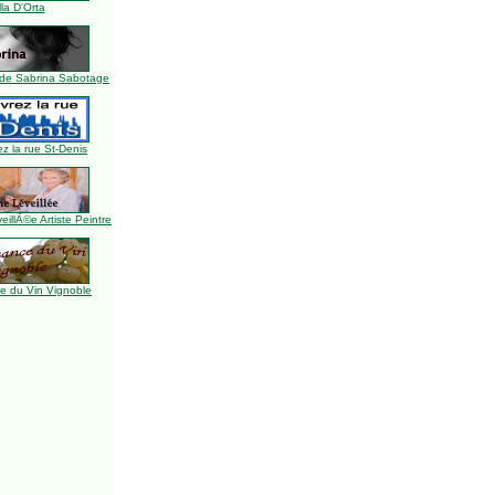
lla D'Orta
de Sabrina Sabotage
z la rue St-Denis
illÃ©e Artiste Peintre
 du Vin Vignoble