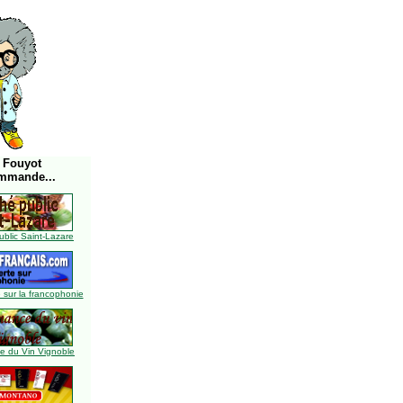
 Fouyot
mmande...
blic Saint-Lazare
 sur la francophonie
 du Vin Vignoble