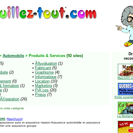
Dr
>
Automobile
> Produits & Services
(92 sites)
reco
(5)
•
Ã‰valuation
(1)
•
Fabricant
(5)
duite
(2)
•
Graphisme
(4)
•
Informatique
(7)
MarchÃ© pu
ement
(0)
•
Location
(10)
 formation
(1)
•
Marketing
(3)
ue
(1)
•
PiÃ¨ces
(20)
)
•
Pneus
(7)
Porte ouverte
RÃ©paration
(26)
s cette catégorie
La Romance
com
[MapQuest]
assurance auto et assurance maison Assurance automobile et assurance
Ã©er une assurance groupe