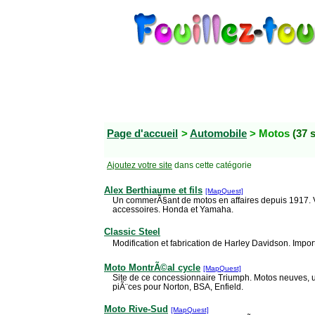
Page d'accueil
>
Automobile
> Motos
(37 s
Ajoutez votre site
dans cette catégorie
Alex Berthiaume et fils
[MapQuest]
Un commerÃ§ant de motos en affaires depuis 1917. Ve
accessoires. Honda et Yamaha.
Classic Steel
Modification et fabrication de Harley Davidson. Impor
Moto MontrÃ©al cycle
[MapQuest]
Site de ce concessionnaire Triumph. Motos neuves, 
piÃ¨ces pour Norton, BSA, Enfield.
Moto Rive-Sud
[MapQuest]