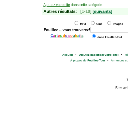
Ajoutez votre site
dans cette catégorie
Autres résultats:
[1-10]
[suivants]
MP3
Ciné
Images
Fouillez
...vous trouverez!
C
a
r
t
e
s
d
e
s
o
u
h
a
i
t
s
dans Fouillez-tout
Accueil
•
Ajoutez (modifiez) votre site!
•
H
À propos de
Fouillez-Tout
•
Annoncez s
T
Site we