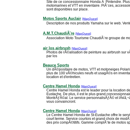
Site de ce concessionnaire Honda Ã Pintendre. Plus
motomarines et VTT en inventaire. PiÃ¨ces, accessoir
sont disponibles sur place.
Motos Sports Auclair
[MapQuest]
Description de nos produits Yamaha sur le web. Vent
A.M.T.ChaudiÃ¨re
[MapQuest]
Association Moto Tourisme ChaudiÃ¨re groupe de mo
air los airbrush
[MapQuest]
Photos de rÃ©alisation de peinture au airbrush sur v
par los
Beauce Sports
Un dÃ©positaire de motos, VTT et motoneiges Polar
plus de 100 vÃ©hicules neufs et usagÃ©s en invent
location et d'entretien.
Centre Hamel Honda
[MapQuest]
Centre Hamel Honda est le leader pour la location 
Eustache. De plus, il est le plus grand concessionn
MontrÃƒÂ©al. Le service personnalisÃƒÂ© et lÃ¢â‚¬â
vous convaincront.
Centre Hamel Honda
[MapQuest]
Le Centre Hamel Honda de St-Eustache offre le serv
court terme. Service courtois et grand choix de modÃ
des prix compÃ©titifs. Gamme complÃ¨te de motos spor