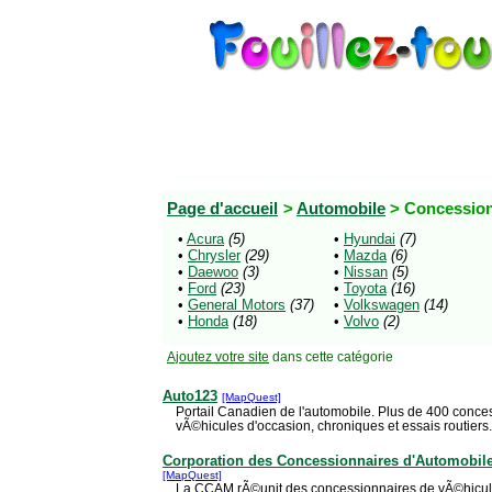
Page d'accueil
>
Automobile
> Concessio
•
Acura
(5)
•
Hyundai
(7)
•
Chrysler
(29)
•
Mazda
(6)
•
Daewoo
(3)
•
Nissan
(5)
•
Ford
(23)
•
Toyota
(16)
•
General Motors
(37)
•
Volkswagen
(14)
•
Honda
(18)
•
Volvo
(2)
Ajoutez votre site
dans cette catégorie
Auto123
[MapQuest]
Portail Canadien de l'automobile. Plus de 400 conce
vÃ©hicules d'occasion, chroniques et essais routiers.
Corporation des Concessionnaires d'Automobil
[MapQuest]
La CCAM rÃ©unit des concessionnaires de vÃ©hicules