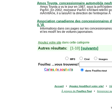
Amos Toyota, concessionnaire automobile neuf
Amos Toyota a vu le jour en 1987, sous la prÃ©sid
ParÃ©. En 2002, monsieur ParÃ© s'Ã©tant retirÃ© pou
mÃ©ritÃ©e, il a laissÃ© la direction de l'entreprise 
Association canadienne des concessionnaires d
(L')Â
Informations dans ces pages sur les concessionaires
et les modÃ¨les de voitures japonaises.
Ajoutez votre site
dans cette catégorie
Autres résultats:
[1-10]
[suivants]
MP3
Ciné
Images
Fouillez
...vous trouverez!
C
a
r
t
e
s
d
e
s
o
u
h
a
i
t
s
dans Fouillez-tout
Accueil
•
Ajoutez (modifiez) votre site!
•
H
À propos de
Fouillez-Tout
•
Annoncez s
T