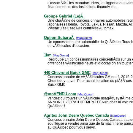
d'associÃ©s, les manufacturiers, les importateurs a
financement et des institutions financiÃ¨res.
Groupe Gabriel (Le)Â
Une chaÃ®ne de concessionnaires automobiles regr
japonaises Honda, Toyota, Lexus, Nissan, Mazda, A
VÃ©hicules usagÃ©s certifiÃ©s Automax.
Option SubaruÂ
[MapQuest]
Un concessionnaire automobile de QuÃ©bec. Tous le
de vÃ©hicules d'occasion.
1km
[MapQuest]
Regroupe 14 concessionnaires concentrÃ©s sur un ki
offrent des vÃ©hicules neufs et d occasion en tout te
440 Chevrolet Buick GMC
[MapQuest]
Concessionnaire de vÃƒÂ©hicules GM neufs 2012-20
Chomedey-Laval. Pour achat, location ou piÃƒÂ¨ces 
Buick GMC
@utoVENDU.com
[MapQuest]
Vendez ou trouvez un vÃ©hicule usagÃ©, systÃ¨me de 
ANNONCEZ GRATUITEMENT ! DÃ©nichez la voiture n
QuÃ©bec !
Agritex John Deere Quebec Canada
[MapQuest]
Concessionnaire John Deere Quebec Canada tracteu
souffleuse a vendre ainsi que de la machinerie agric
au QuÃ©bec pour vous servir.