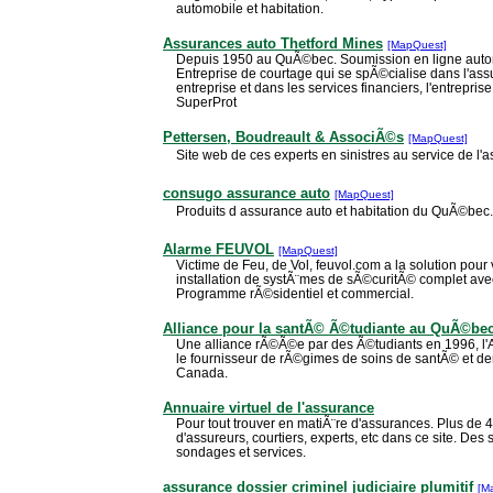
automobile et habitation.
Assurances auto Thetford Mines
[MapQuest]
Depuis 1950 au QuÃ©bec. Soumission en ligne autom
Entreprise de courtage qui se spÃ©cialise dans l'ass
entreprise et dans les services financiers, l'entreprise
SuperProt
Pettersen, Boudreault & AssociÃ©s
[MapQuest]
Site web de ces experts en sinistres au service de l'
consugo assurance auto
[MapQuest]
Produits d assurance auto et habitation du QuÃ©bec.
Alarme FEUVOL
[MapQuest]
Victime de Feu, de Vol, feuvol.com a la solution pour 
installation de systÃ¨mes de sÃ©curitÃ© complet ave
Programme rÃ©sidentiel et commercial.
Alliance pour la santÃ© Ã©tudiante au QuÃ©be
Une alliance rÃ©Ã©e par des Ã©tudiants en 1996, l'A
le fournisseur de rÃ©gimes de soins de santÃ© et den
Canada.
Annuaire virtuel de l'assurance
Pour tout trouver en matiÃ¨re d'assurances. Plus d
d'assureurs, courtiers, experts, etc dans ce site. Des 
sondages et services.
assurance dossier criminel judiciaire plumitif
[M