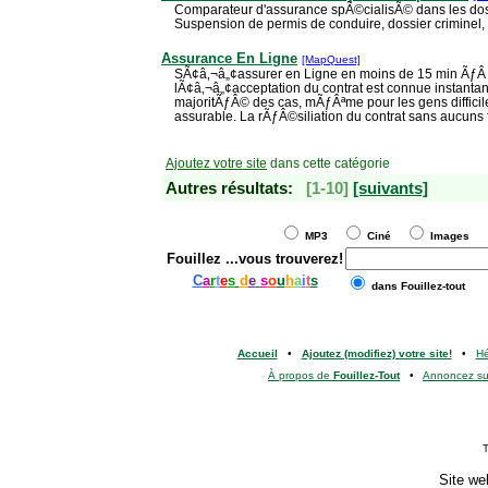
Comparateur d'assurance spÃ©cialisÃ© dans les do
Suspension de permis de conduire, dossier criminel
Assurance En Ligne
[MapQuest]
SÃ¢â‚¬â„¢assurer en Ligne en moins de 15 min ÃƒÂ p
lÃ¢â‚¬â„¢acceptation du contrat est connue instant
majoritÃƒÂ© des cas, mÃƒÂªme pour les gens difficil
assurable. La rÃƒÂ©siliation du contrat sans aucuns 
Ajoutez votre site
dans cette catégorie
Autres résultats:
[1-10]
[suivants]
MP3
Ciné
Images
Fouillez
...vous trouverez!
C
a
r
t
e
s
d
e
s
o
u
h
a
i
t
s
dans Fouillez-tout
Accueil
•
Ajoutez (modifiez) votre site!
•
H
À propos de
Fouillez-Tout
•
Annoncez s
T
Site we