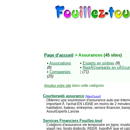
Page d'accueil
> Assurances
(45 sites)
•
Associations
•
Experts en sinitres
(9)
(8)
•
ReprÃ©sentants en sÃ©curit
•
Compagnies
)
(71)
(25)
Ajoutez votre site
dans cette catégorie
Courtierweb assurance
[MapQuest]
Obtenez une soumission d'assurance auto par Internet
important Ã l'achat EN LIGNE en moins de 2 minutes
habitation, bateau, entreprise, service financier, ban
AssurExperts Larose
Services Financiers Fouillez-tout
Cotations d'assurance vie temporaire en ligne; invalidi
viagÃ¨res, fonds distincts, REER, hypothÃ¨que et cal