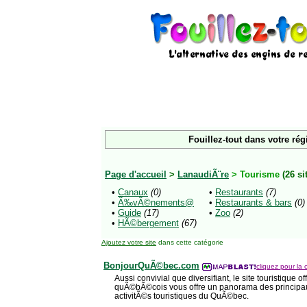
Fouillez-tout dans votre rég
Page d'accueil
>
LanaudiÃ¨re
> Tourisme
(26 si
•
Canaux
(0)
•
Restaurants
(7)
•
Ã‰vÃ©nements@
•
Restaurants & bars
(0)
•
Guide
(17)
•
Zoo
(2)
•
HÃ©bergement
(67)
Ajoutez votre site
dans cette catégorie
BonjourQuÃ©bec.com
cliquez pour la 
Aussi convivial que diversifiant, le site touristique 
quÃ©bÃ©cois vous offre un panorama des principaux 
activitÃ©s touristiques du QuÃ©bec.