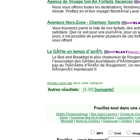
Agence de Voyage Sol-Air Forfaits Vacances
Nous vous offrons toutes les destinations. Nombreux
minute. Profitez en et bon voyage! MontrÃ©al Lav
Aventure Hors-Zone - Chertsey Sports
Vous trouverez parmi la liste de nos forfaits, des ac
satisfaire. Que ce soit pour une journÃ©e, pour un
jours, il est possible de jumeler plusieurs de ces forfa
vous offrant
Le GÃ®te un temps d''arrÃªt.
cliquez 
Le Bed and Breakfast le plus chaleureux de Rougem
l''association des GÃ®tes touristiques d''hÃ©berg
pas du ThÃ©Ã¢tre d''Ã©tÃ© de Rougemont...Un mom
RÃ©servÃ© maintenant !!!
Ajoutez votre site
dans cette catégorie
Autres résultats:
[1-10]
[suivants]
Fouillez-tout
dans une a
Abitibi-Témiscamingue
|
Bas Saint-Laurent
|
Centre-du-Qu
Estrie
|
Gaspésie-Îles-de-la-Madeleine
|
Lanaudière
|
La
Montréal
|
Nord-du-Québec
|
Outaouais
|
Québec
|
Sag
MP3
Ciné
Ima
Fouillez
...vous trouverez!