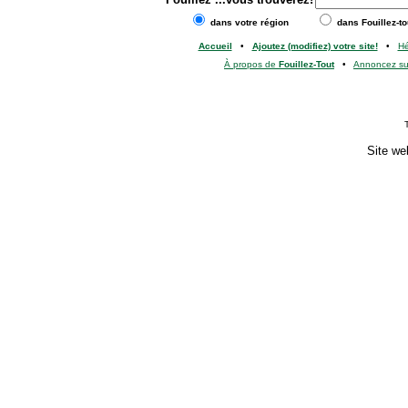
dans votre région
dans Fouillez-to
Accueil
•
Ajoutez (modifiez) votre site!
•
H
À propos de
Fouillez-Tout
•
Annoncez s
Site we