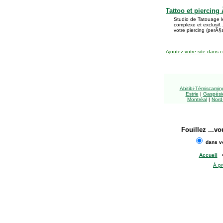
Tattoo et piercin
Studio de Tatouage l
complexe et exclusif.
votre piercing (perÃ§
Ajoutez votre site
dans ce
Abitibi-Témiscami
Estrie
|
Gaspésie
Montréal
|
Nord
Fouillez
...vo
dans vo
Accueil
À p