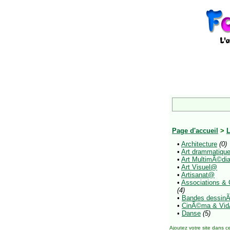
Page d'accueil
>
L
•
Architecture
(0)
•
Art drammatiq
•
Art MultimÃ©di
•
Art Visuel@
•
Artisanat@
•
Associations & 
(4)
•
Bandes dessin
•
CinÃ©ma & Vi
•
Danse
(5)
Ajoutez votre site
dans ce