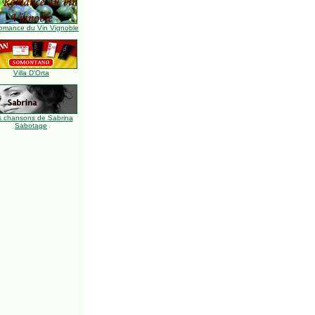
omance du Vin Vignoble
Villa D'Orta
s chansons de Sabrina
Sabotage