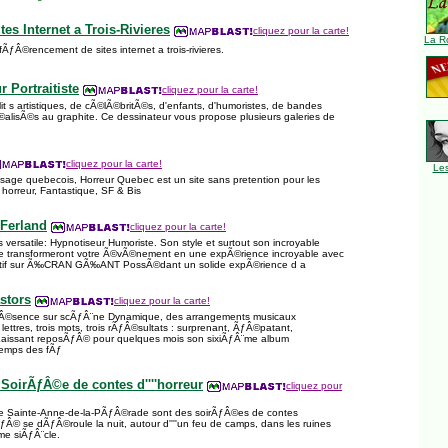
tes Internet a Trois-Rivieres
cliquez pour la carte!
La R
ƒÂ©rencement de sites internet a trois-rivieres.
 Portraitiste
cliquez pour la carte!
t s artistiques, de cÃ©lÃ©britÃ©s, d'enfants, d'humoristes, de bandes
Ã©alisÃ©s au graphite. Ce dessinateur vous propose plusieurs galeries de
cliquez pour la carte!
Le
age quebecois, Horreur Quebec est un site sans pretention pour les
horreur, Fantastique, SF & Bis
 Ferland
cliquez pour la carte!
¨s versatile: Hypnotiseur Humoriste. Son style et surtout son incroyable
e transformeront votre Ã©vÃ©nement en une expÃ©rience incroyable avec
actif sur Ã‰CRAN GÃ‰ANT PossÃ©dant un solide expÃ©rience d a
stors
cliquez pour la carte!
ƒÂ©sence sur scÃƒÂ¨ne Dynamique, des arrangements musicaux
lettres, trois mots, trois rÃƒÂ©sultats : surprenant, ÃƒÂ©patant,
Laissant reposÃƒÂ© pour quelques mois son sixiÃƒÂ¨me album
emps des fÃƒ
- SoirÃƒÂ©e de contes d''''horreur
cliquez pour
 de Sainte-Anne-de-la-PÃƒÂ©rade sont des soirÃƒÂ©es de contes
ivitÃƒÂ© se dÃƒÂ©roule la nuit, autour d''''un feu de camps, dans les ruines
me siÃƒÂ¨cle.