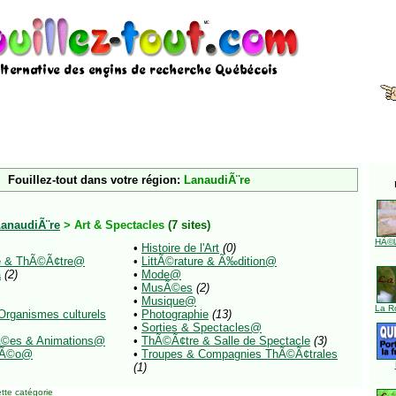
Fouillez-tout dans votre région:
LanaudiÃ¨re
anaudiÃ¨re
> Art & Spectacles
(7 sites)
HÃ©l
•
Histoire de l'Art
(0)
ue & ThÃ©Ã¢tre@
•
LittÃ©rature & Ã‰dition@
a
(2)
•
Mode@
•
MusÃ©es
(2)
•
Musique@
La R
Organismes culturels
•
Photographie
(13)
•
Sorties & Spectacles@
Ã©es & Animations@
•
ThÃ©Ã¢tre & Salle de Spectacle
(3)
dÃ©o@
•
Troupes & Compagnies ThÃ©Ã¢trales
(1)
tte catégorie