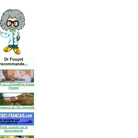
Dr Fouyot
recommande...
Ã¨ne LÃ©veillÃ©e Artiste
Peintre
omance du Vin Vignoble
Porte ouverte sur la
francophonie