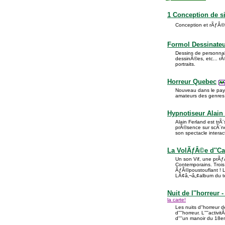
1 Conception de si
Conception et rÃƒÂ©fÃ
Formol Dessinateur
Dessins de personnali
dessinÃ©es, etc... r
portraits.
Horreur Quebec
Nouveau dans le pays
amateurs des genres 
Hypnotiseur Alain
Alain Ferland est trÃ
prÃ©sence sur scÃ¨n
son spectacle inter
La VolÃƒÂ©e d''Ca
Un son Vif, une prÃ
Contemporains. Trois 
ÃƒÂ©poustouflant ! 
LÃ¢â‚¬â„¢album du t
Nuit de l''horreur 
la carte!
Les nuits d''horreur
d''''horreur. L''''act
d''''un manoir du 18e