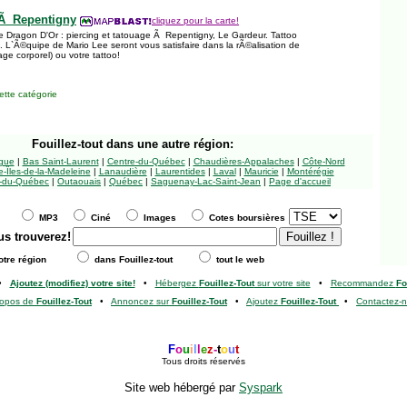
g Ã Repentigny
cliquez pour la carte!
e Dragon D'Or : piercing et tatouage Ã Repentigny, Le Gardeur. Tattoo
.. L`Ã©quipe de Mario Lee seront vous satisfaire dans la rÃ©alisation de
age corporel) ou votre tattoo!
tte catégorie
Fouillez-tout
dans une autre région:
ngue
|
Bas Saint-Laurent
|
Centre-du-Québec
|
Chaudières-Appalaches
|
Côte-Nord
-Îles-de-la-Madeleine
|
Lanaudière
|
Laurentides
|
Laval
|
Mauricie
|
Montérégie
-du-Québec
|
Outaouais
|
Québec
|
Saguenay-Lac-Saint-Jean
|
Page d'accueil
MP3
Ciné
Images
Cotes boursières
us trouverez!
tre région
dans Fouillez-tout
tout le web
•
Ajoutez (modifiez) votre site!
•
Hébergez
Fouillez-Tout
sur votre site
•
Recommandez
Fo
ropos de
Fouillez-Tout
•
Annoncez sur
Fouillez-Tout
•
Ajoutez
Fouillez-Tout
•
Contactez-
F
o
u
i
l
l
e
z
-
t
o
u
t
Tous droits réservés
Site web hébergé par
Syspark