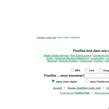
Ajoutez votre site
dans cette catégorie
Fouillez-tout
dans une a
Abitibi-Témiscamingue
|
Bas Saint-Laurent
|
Centre-du-Qu
Estrie
|
Gaspésie-Îles-de-la-Madeleine
|
Lanaudière
|
La
Montréal
|
Nord-du-Québec
|
Outaouais
|
Québec
|
Sag
MP3
Ciné
Ima
Fouillez
...vous trouverez!
dans votre région
dans Fouillez-to
Accueil
•
Ajoutez (modifiez) votre site!
•
H
À propos de
Fouillez-Tout
•
Annoncez s