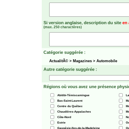
Si version anglaise, description du site
en 
(max. 250 charactères)
Catégorie suggérée :
ActualitÃ© > Magazines > Automobile
Autre catégorie suggérée :
Régions où vous avez une présence physi
Abitibi-Témiscamingue
La
Bas-Saint-Laurent
Ma
Centre du Québec
Mo
Chaudières-Appalaches
Mo
Côte-Nord
N
Estrie
O
Gaspésie-Iles-de-la-Madeleine
Q