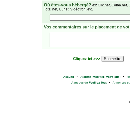
Où êtes-vous hébergé?
ex: Clic.net, Colba.net, 
Total.net, Uunet, Vidéotron, etc.
Vos commentaires
sur le placement de votr
Cliquez ici >>>
Accueil
•
Ajoutez (modifiez) votre site!
•
H
À propos de
Fouillez-Tout
•
Annoncez s
T