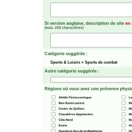
Si version anglaise, description du site
en 
(max. 250 charactères)
Catégorie suggérée :
Sports & Loisirs > Sports de combat
Autre catégorie suggérée :
Régions où vous avez une présence physi
Abitibi-Témiscamingue
La
Bas-Saint-Laurent
Ma
Centre du Québec
Mo
Chaudières-Appalaches
Mo
Côte-Nord
N
Estrie
O
Gaspésie-Iles-de-la-Madeleine
Q