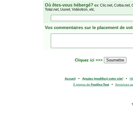
Où êtes-vous hébergé?
ex: Clic.net, Colba.net, 
Total.net, Uunet, Vidéotron, etc.
Vos commentaires
sur le placement de votr
Cliquez ici >>>
Accueil
•
Ajoutez (modifiez) votre site!
•
H
À propos de
Fouillez-Tout
•
Annoncez s
T